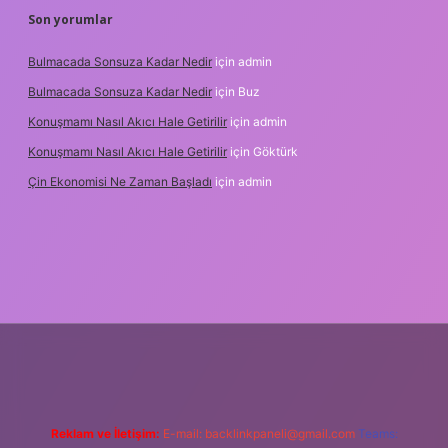
Son yorumlar
Bulmacada Sonsuza Kadar Nedir
için
admin
Bulmacada Sonsuza Kadar Nedir
için
Buz
Konuşmamı Nasıl Akıcı Hale Getirilir
için
admin
Konuşmamı Nasıl Akıcı Hale Getirilir
için
Göktürk
Çin Ekonomisi Ne Zaman Başladı
için
admin
i.org
Reklam ve İletişim:
E-mail:
backlinkpaneli@gmail.com
Teams: