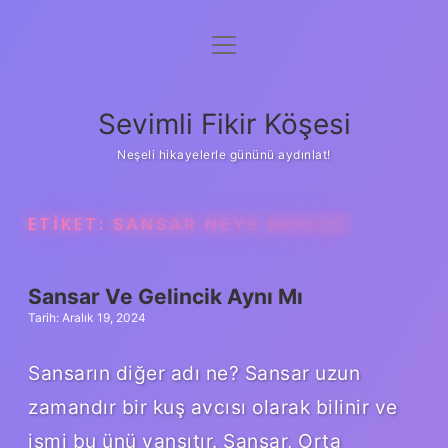
menüyü
Anasayfa
aç
Gizlilik Politikası
Sevimli Fikir Köşesi
Yasal Uyarı
Neşeli hikayelerle gününü aydınlat!
Hakkımızda
ETIKET:
SANSAR NEYE BENZER
Sansar Ve Gelincik Aynı Mı
Tarih: Aralık 19, 2024
Sansarın diğer adı ne? Sansar uzun
zamandır bir kuş avcısı olarak bilinir ve
ismi bu ünü yansıtır. Sansar, Orta