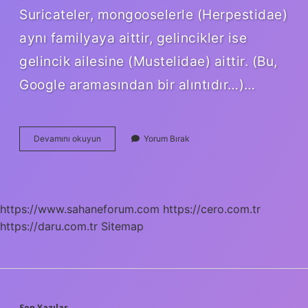
Suricateler, mongooselerle (Herpestidae)
aynı familyaya aittir, gelincikler ise
gelincik ailesine (Mustelidae) aittir. (Bu,
Google aramasından bir alıntıdır…)…
Sansar
Devamını okuyun
Yorum Bırak
Ve
Gelincik
Aynı
Mı
https://www.sahaneforum.com
https://cero.com.tr
https://daru.com.tr
Sitemap
Son Yazılar