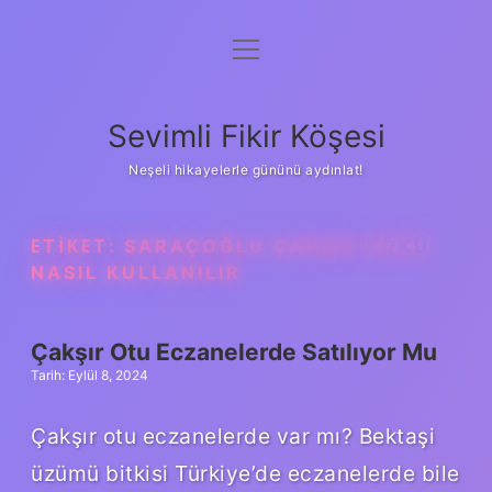
menüyü
Anasayfa
aç
Gizlilik Politikası
Sevimli Fikir Köşesi
Yasal Uyarı
Neşeli hikayelerle gününü aydınlat!
Hakkımızda
ETIKET:
SARAÇOĞLU ÇAKŞIR KÖKÜ
NASIL KULLANILIR
Çakşır Otu Eczanelerde Satılıyor Mu
Tarih: Eylül 8, 2024
Çakşır otu eczanelerde var mı? Bektaşi
üzümü bitkisi Türkiye’de eczanelerde bile