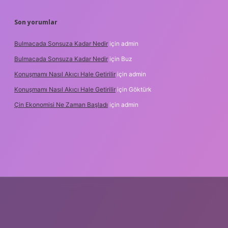
Son yorumlar
Bulmacada Sonsuza Kadar Nedir
için
admin
Bulmacada Sonsuza Kadar Nedir
için
Buz
Konuşmamı Nasıl Akıcı Hale Getirilir
için
admin
Konuşmamı Nasıl Akıcı Hale Getirilir
için
Göktürk
Çin Ekonomisi Ne Zaman Başladı
için
admin
i.org