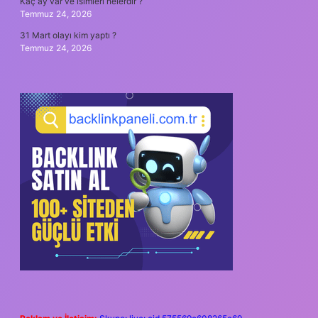
Kaç ay var ve isimleri nelerdir ?
Temmuz 24, 2026
31 Mart olayı kim yaptı ?
Temmuz 24, 2026