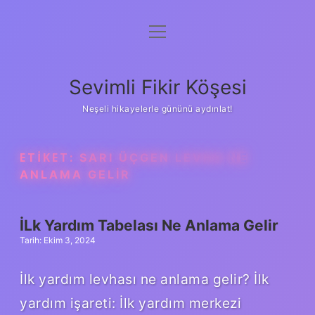
menüyü
Anasayfa
aç
Gizlilik Politikası
Sevimli Fikir Köşesi
Yasal Uyarı
Neşeli hikayelerle gününü aydınlat!
Hakkımızda
ETIKET:
SARI ÜÇGEN LEVHA NE
ANLAMA GELIR
İLk Yardım Tabelası Ne Anlama Gelir
Tarih: Ekim 3, 2024
İlk yardım levhası ne anlama gelir? İlk
yardım işareti: İlk yardım merkezi