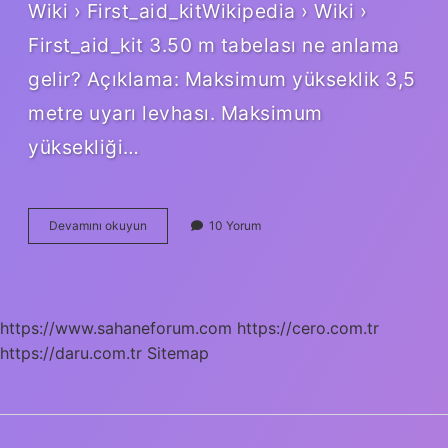
Wiki › First_aid_kitWikipedia › Wiki ›
First_aid_kit 3.50 m tabelası ne anlama
gelir? Açıklama: Maksimum yükseklik 3,5
metre uyarı levhası. Maksimum
yüksekliği…
İLk
Devamını okuyun
10 Yorum
Yardım
Tabelası
Ne
Anlama
Gelir
https://www.sahaneforum.com
https://cero.com.tr
https://daru.com.tr
Sitemap