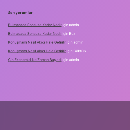
Son yorumlar
Bulmacada Sonsuza Kadar Nedir
için
admin
Bulmacada Sonsuza Kadar Nedir
için
Buz
Konuşmamı Nasıl Akıcı Hale Getirilir
için
admin
Konuşmamı Nasıl Akıcı Hale Getirilir
için
Göktürk
Çin Ekonomisi Ne Zaman Başladı
için
admin
i.org