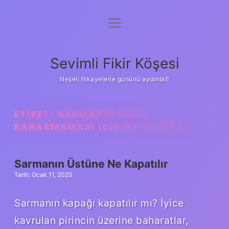
menüyü
Anasayfa
aç
Gizlilik Politikası
Sevimli Fikir Köşesi
Yasal Uyarı
Neşeli hikayelerle gününü aydınlat!
Hakkımızda
ETIKET:
SARMANIN ÜSTÜ
KARARMAMASI IÇIN NE YAPMALI
Sarmanın Üstüne Ne Kapatılır
Tarih: Ocak 11, 2025
Sarmanın kapağı kapatılır mı? İyice
kavrulan pirincin üzerine baharatlar,