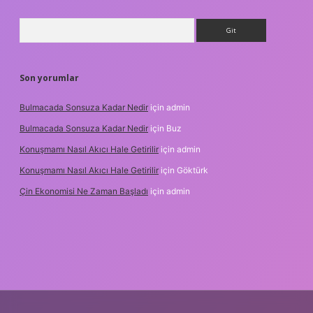
Arama
Son yorumlar
Bulmacada Sonsuza Kadar Nedir
için
admin
Bulmacada Sonsuza Kadar Nedir
için
Buz
Konuşmamı Nasıl Akıcı Hale Getirilir
için
admin
Konuşmamı Nasıl Akıcı Hale Getirilir
için
Göktürk
Çin Ekonomisi Ne Zaman Başladı
için
admin
i.org