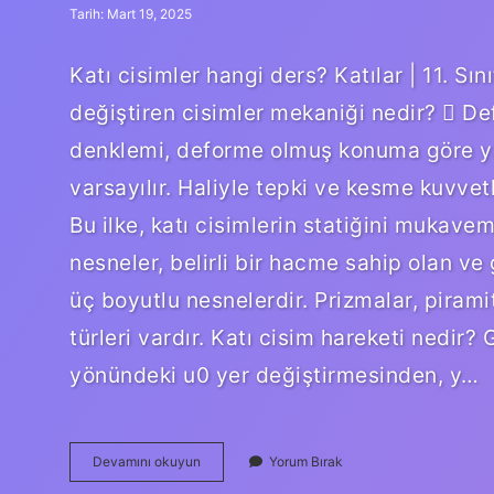
Tarih: Mart 19, 2025
Katı cisimler hangi ders? Katılar | 11. S
değiştiren cisimler mekaniği nedir?  D
denklemi, deforme olmuş konuma göre ya
varsayılır. Haliyle tepki ve kesme kuvvet
Bu ilke, katı cisimlerin statiğini mukaveme
nesneler, belirli bir hacme sahip olan ve 
üç boyutlu nesnelerdir. Prizmalar, piramitl
türleri vardır. Katı cisim hareketi nedir? 
yönündeki u0 yer değiştirmesinden, y…
Katı
Devamını okuyun
Yorum Bırak
Cisimlerin