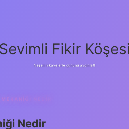
Sevimli Fikir Köşes
Neşeli hikayelerle gününü aydınlat!
 MEKANIĞI NEDIR
iği Nedir