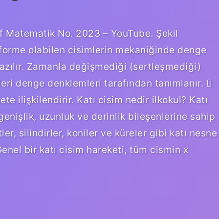
ınıf Matematik No. 2023 – YouTube. Şekil
eforme olabilen cisimlerin mekaniğinde denge
zılır. Zamanla değişmediği (sertleşmediği)
leri denge denklemleri tarafından tanımlanır. 
te ilişkilendirir. Katı cisim nedir ilkokul? Katı
genişlik, uzunluk ve derinlik bileşenlerine sahip
er, silindirler, koniler ve küreler gibi katı nesne
Genel bir katı cisim hareketi, tüm cismin x