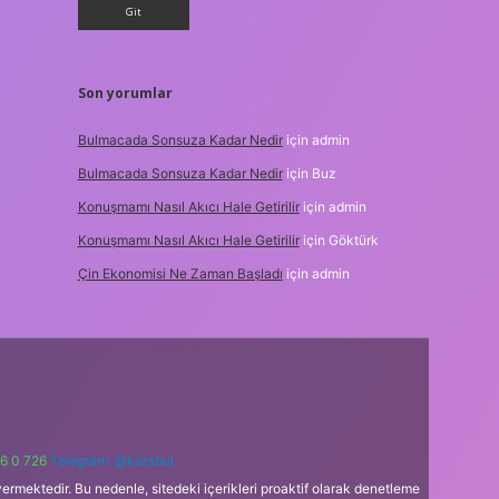
Son yorumlar
Bulmacada Sonsuza Kadar Nedir
için
admin
Bulmacada Sonsuza Kadar Nedir
için
Buz
Konuşmamı Nasıl Akıcı Hale Getirilir
için
admin
Konuşmamı Nasıl Akıcı Hale Getirilir
için
Göktürk
Çin Ekonomisi Ne Zaman Başladı
için
admin
6 0 726
Telegram: @karabul
ermektedir. Bu nedenle, sitedeki içerikleri proaktif olarak denetleme