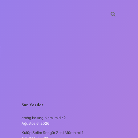
i
SIDEBAR
Son Yazılar
betci.org
cmhg basınç birimi midir ?
Ağustos 6, 2026
Kulüp Selim Songür Zeki Müren mi ?