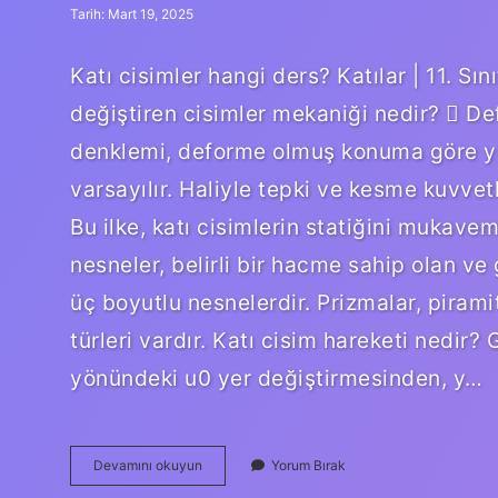
Tarih: Mart 19, 2025
Katı cisimler hangi ders? Katılar | 11. S
değiştiren cisimler mekaniği nedir?  D
denklemi, deforme olmuş konuma göre ya
varsayılır. Haliyle tepki ve kesme kuvvet
Bu ilke, katı cisimlerin statiğini mukaveme
nesneler, belirli bir hacme sahip olan ve 
üç boyutlu nesnelerdir. Prizmalar, piramitl
türleri vardır. Katı cisim hareketi nedir? 
yönündeki u0 yer değiştirmesinden, y…
Katı
Devamını okuyun
Yorum Bırak
Cisimlerin