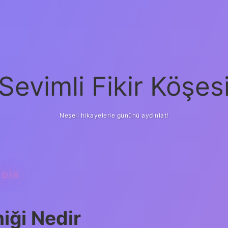
Sevimli Fikir Köşes
Neşeli hikayelerle gününü aydınlat!
EDIR
iği Nedir