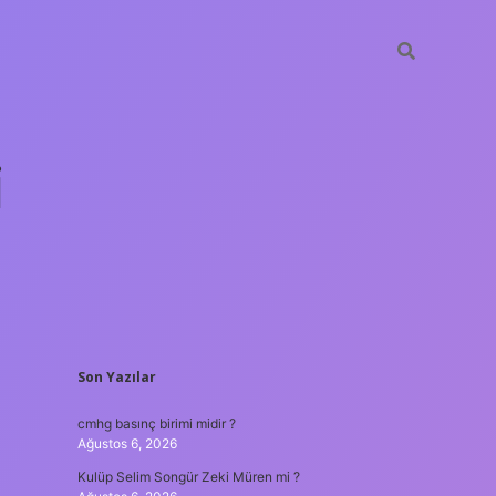
i
SIDEBAR
Son Yazılar
betci.org
cmhg basınç birimi midir ?
Ağustos 6, 2026
Kulüp Selim Songür Zeki Müren mi ?