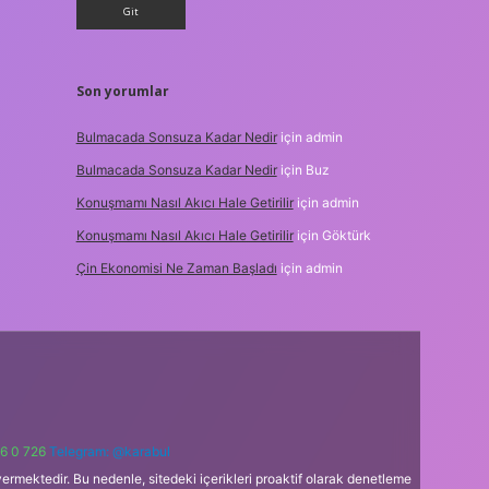
Son yorumlar
Bulmacada Sonsuza Kadar Nedir
için
admin
Bulmacada Sonsuza Kadar Nedir
için
Buz
Konuşmamı Nasıl Akıcı Hale Getirilir
için
admin
Konuşmamı Nasıl Akıcı Hale Getirilir
için
Göktürk
Çin Ekonomisi Ne Zaman Başladı
için
admin
6 0 726
Telegram: @karabul
ermektedir. Bu nedenle, sitedeki içerikleri proaktif olarak denetleme