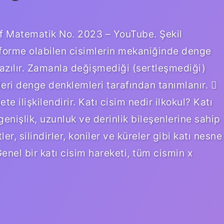
ınıf Matematik No. 2023 – YouTube. Şekil
eforme olabilen cisimlerin mekaniğinde denge
zılır. Zamanla değişmediği (sertleşmediği)
leri denge denklemleri tarafından tanımlanır. 
te ilişkilendirir. Katı cisim nedir ilkokul? Katı
genişlik, uzunluk ve derinlik bileşenlerine sahip
er, silindirler, koniler ve küreler gibi katı nesne
Genel bir katı cisim hareketi, tüm cismin x