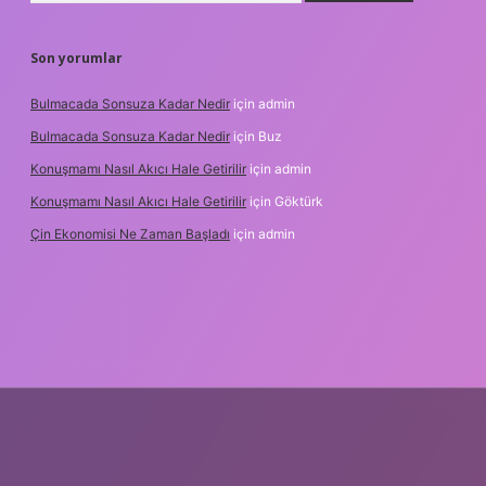
Son yorumlar
Bulmacada Sonsuza Kadar Nedir
için
admin
Bulmacada Sonsuza Kadar Nedir
için
Buz
Konuşmamı Nasıl Akıcı Hale Getirilir
için
admin
Konuşmamı Nasıl Akıcı Hale Getirilir
için
Göktürk
Çin Ekonomisi Ne Zaman Başladı
için
admin
etci.org