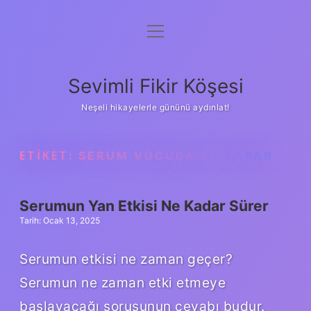
menüyü
Anasayfa
aç
Gizlilik Politikası
Sevimli Fikir Köşesi
Yasal Uyarı
Neşeli hikayelerle gününü aydınlat!
Hakkımızda
ETIKET:
SERUM VÜCUDA NE YAPAR
Serumun Yan Etkisi Ne Kadar Sürer
Tarih: Ocak 13, 2025
Serumun etkisi ne zaman geçer?
Serumun ne zaman etki etmeye
başlayacağı sorusunun cevabı budur.