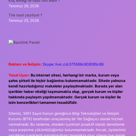
Koç erkeği ile nasıl flört edilir ?
Temmuz 26, 2026
Tire nasıl yazılıyor ?
Temmuz 25, 2026
Reklam ve İletişim:
Skype: live:.cid.575569c608265c69
Yasal Uyarı:
Bu internet sitesi, herhangi bir marka, kurum veya
şahıs şirketi ile hiçbir bağlantısı bulunmamaktadır. Sitede yalnızca
kendi hazırladığımız makaleler paylaşılmaktadır. Burada yer alan
içerikler haber niteliği taşımamakta olup, gerçek kurum ve kişiler
hakkında paylaşım yapılmamaktadır. Gerçek kurum ve kişiler ile
isim benzerlikleri tamamen tesadüfidir.
Sitemiz, 5651 Sayılı Kanun gereğince Bilgi Teknolojileri ve İletişim
Kurumu (BTK) tarafından onaylanmış bir Yer Sağlayıcı olarak hizmet
vermektedir. Bu nedenle, sitedeki içerikleri proaktif olarak denetleme
veya araştırma yükümlülüğümüz bulunmamaktadır. Ancak, üyelerimiz
yazdıkları içeriklerin sorumluluğunu taşımakta olup, siteye üye olarak