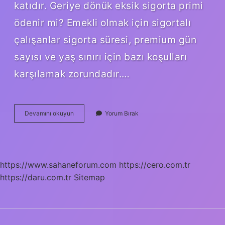
katıdır. Geriye dönük eksik sigorta primi
ödenir mi? Emekli olmak için sigortalı
çalışanlar sigorta süresi, premium gün
sayısı ve yaş sınırı için bazı koşulları
karşılamak zorundadır.…
6
Devamını okuyun
Yorum Bırak
Ay
Geriye
Dönük
Sigorta
Yapılır
https://www.sahaneforum.com
https://cero.com.tr
Mı
https://daru.com.tr
Sitemap