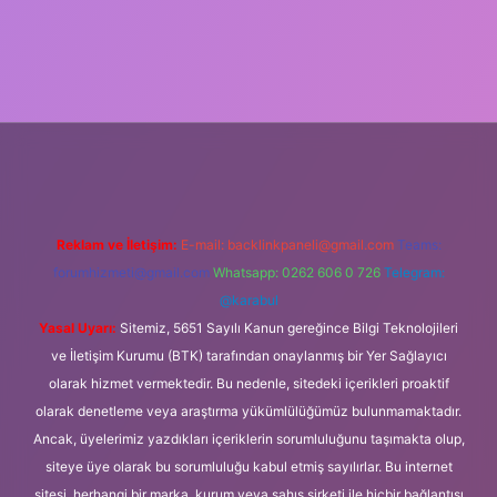
i.org
Reklam ve İletişim:
E-mail:
backlinkpaneli@gmail.com
Teams:
forumhizmeti@gmail.com
Whatsapp: 0262 606 0 726
Telegram:
@karabul
Yasal Uyarı:
Sitemiz, 5651 Sayılı Kanun gereğince Bilgi Teknolojileri
ve İletişim Kurumu (BTK) tarafından onaylanmış bir Yer Sağlayıcı
olarak hizmet vermektedir. Bu nedenle, sitedeki içerikleri proaktif
olarak denetleme veya araştırma yükümlülüğümüz bulunmamaktadır.
Ancak, üyelerimiz yazdıkları içeriklerin sorumluluğunu taşımakta olup,
siteye üye olarak bu sorumluluğu kabul etmiş sayılırlar. Bu internet
sitesi, herhangi bir marka, kurum veya şahıs şirketi ile hiçbir bağlantısı