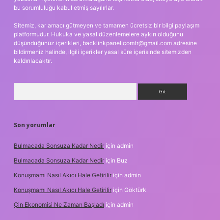
bu sorumluluğu kabul etmiş sayılırlar.
Sitemiz, kar amacı gütmeyen ve tamamen ücretsiz bir bilgi paylaşım
platformudur. Hukuka ve yasal düzenlemelere aykırı olduğunu
düşündüğünüz içerikleri,
backlinkpanelicomtr@gmail.com
adresine
bildirmeniz halinde, ilgili içerikler yasal süre içerisinde sitemizden
kaldırılacaktır.
Arama
Son yorumlar
Bulmacada Sonsuza Kadar Nedir
için
admin
Bulmacada Sonsuza Kadar Nedir
için
Buz
Konuşmamı Nasıl Akıcı Hale Getirilir
için
admin
Konuşmamı Nasıl Akıcı Hale Getirilir
için
Göktürk
Çin Ekonomisi Ne Zaman Başladı
için
admin