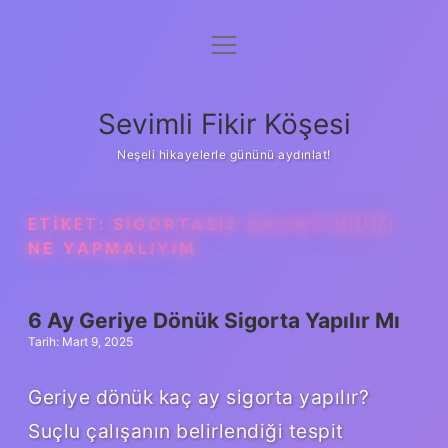
menüyü
Anasayfa
aç
Gizlilik Politikası
Sevimli Fikir Köşesi
Yasal Uyarı
Neşeli hikayelerle gününü aydınlat!
Hakkımızda
ETIKET:
SIGORTASIZ ÇALIŞIYORUM
NE YAPMALIYIM
6 Ay Geriye Dönük Sigorta Yapılır Mı
Tarih: Mart 9, 2025
Geriye dönük kaç ay sigorta yapılır?
Suçlu çalışanın belirlendiği tespit