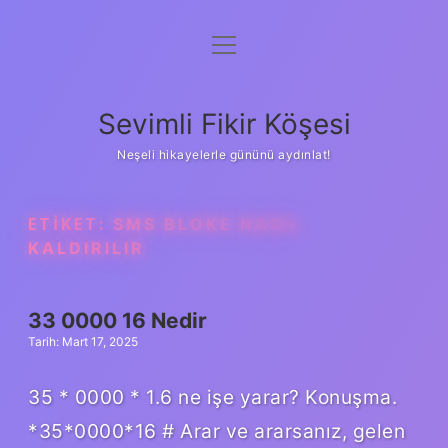
menüyü
Anasayfa
aç
Gizlilik Politikası
Sevimli Fikir Köşesi
Yasal Uyarı
Neşeli hikayelerle gününü aydınlat!
Hakkımızda
ETIKET:
SMS BLOKE NASIL
KALDIRILIR
33 0000 16 Nedir
Tarih: Mart 17, 2025
35 * 0000 * 1.6 ne işe yarar? Konuşma.
*35*0000*16 # Arar ve ararsanız, gelen