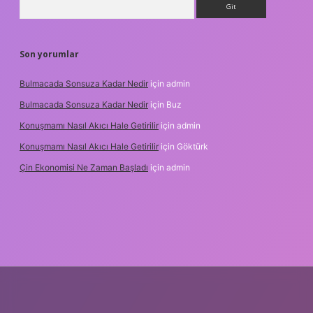
Son yorumlar
Bulmacada Sonsuza Kadar Nedir
için
admin
Bulmacada Sonsuza Kadar Nedir
için
Buz
Konuşmamı Nasıl Akıcı Hale Getirilir
için
admin
Konuşmamı Nasıl Akıcı Hale Getirilir
için
Göktürk
Çin Ekonomisi Ne Zaman Başladı
için
admin
i.org