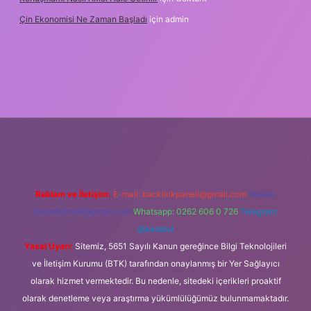
Çin Ekonomisi Ne Zaman Başladı
için
admin
i.org
Reklam ve İletişim:
E-mail:
backlinkpaneli@gmail.com
Teams:
forumhizmeti@gmail.com
Whatsapp: 0262 606 0 726
Telegram:
@karabul
Yasal Uyarı:
Sitemiz, 5651 Sayılı Kanun gereğince Bilgi Teknolojileri
ve İletişim Kurumu (BTK) tarafından onaylanmış bir Yer Sağlayıcı
olarak hizmet vermektedir. Bu nedenle, sitedeki içerikleri proaktif
olarak denetleme veya araştırma yükümlülüğümüz bulunmamaktadır.