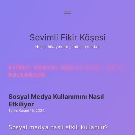
menüyü
Anasayfa
aç
Gizlilik Politikası
Sevimli Fikir Köşesi
Yasal Uyarı
Neşeli hikayelerle gününü aydınlat!
Hakkımızda
ETIKET:
SOSYAL MEDYA NASIL AKTIF
KULLANILIR
Sosyal Medya Kullanımını Nasıl
Etkiliyor
Tarih: Kasım 15, 2024
Sosyal medya nasıl etkili kullanılır?