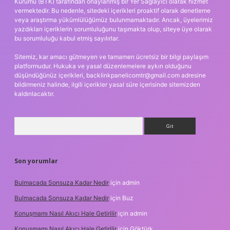
Kurumu (BTK) tarafından onaylanmış bir Yer Sağlayıcı olarak hizmet
vermektedir. Bu nedenle, sitedeki içerikleri proaktif olarak denetleme
veya araştırma yükümlülüğümüz bulunmamaktadır. Ancak, üyelerimiz
yazdıkları içeriklerin sorumluluğunu taşımakta olup, siteye üye olarak
bu sorumluluğu kabul etmiş sayılırlar.
Sitemiz, kar amacı gütmeyen ve tamamen ücretsiz bir bilgi paylaşım
platformudur. Hukuka ve yasal düzenlemelere aykırı olduğunu
düşündüğünüz içerikleri,
backlinkpanelicomtr@gmail.com
adresine
bildirmeniz halinde, ilgili içerikler yasal süre içerisinde sitemizden
kaldırılacaktır.
Arama
Son yorumlar
Bulmacada Sonsuza Kadar Nedir
için
admin
Bulmacada Sonsuza Kadar Nedir
için
Buz
Konuşmamı Nasıl Akıcı Hale Getirilir
için
admin
Konuşmamı Nasıl Akıcı Hale Getirilir
için
Göktürk