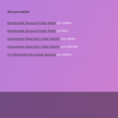
Son yorumlar
Bulmacada Sonsuza Kadar Nedir
için
admin
Bulmacada Sonsuza Kadar Nedir
için
Buz
Konuşmamı Nasıl Akıcı Hale Getirilir
için
admin
Konuşmamı Nasıl Akıcı Hale Getirilir
için
Göktürk
Çin Ekonomisi Ne Zaman Başladı
için
admin
i.org