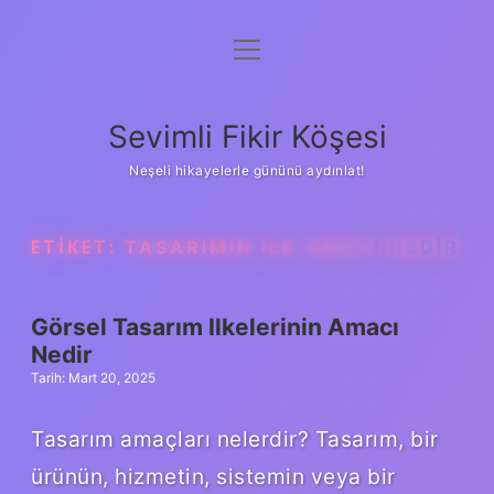
menüyü
Anasayfa
aç
Gizlilik Politikası
Sevimli Fikir Köşesi
Yasal Uyarı
Neşeli hikayelerle gününü aydınlat!
Hakkımızda
ETIKET:
TASARIMIN ILK AMACI NEDIR
Görsel Tasarım Ilkelerinin Amacı
Nedir
Tarih: Mart 20, 2025
Tasarım amaçları nelerdir? Tasarım, bir
ürünün, hizmetin, sistemin veya bir