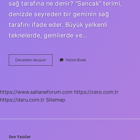
sağ tarafına ne denir? “Sancak” terimi,
denizde seyreden bir geminin sağ
tarafını ifade eder. Büyük yelkenli
teknelerde, gemilerde ve…
Geminin
Devamını okuyun
Yorum Bırak
Sağ
Tarafına
Ne
Ad
Verilir
https://www.sahaneforum.com
https://cero.com.tr
https://daru.com.tr
Sitemap
Son Yazılar