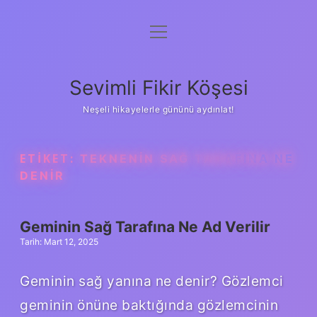
menüyü
Anasayfa
aç
Gizlilik Politikası
Sevimli Fikir Köşesi
Yasal Uyarı
Neşeli hikayelerle gününü aydınlat!
Hakkımızda
ETIKET:
TEKNENIN SAĞ TARAFINA NE
DENIR
Geminin Sağ Tarafına Ne Ad Verilir
Tarih: Mart 12, 2025
Geminin sağ yanına ne denir? Gözlemci
geminin önüne baktığında gözlemcinin