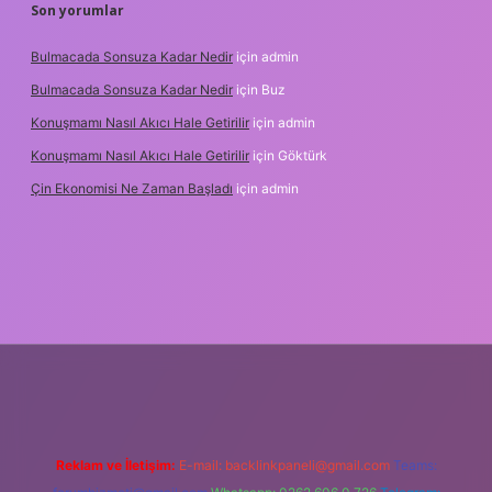
Son yorumlar
Bulmacada Sonsuza Kadar Nedir
için
admin
Bulmacada Sonsuza Kadar Nedir
için
Buz
Konuşmamı Nasıl Akıcı Hale Getirilir
için
admin
Konuşmamı Nasıl Akıcı Hale Getirilir
için
Göktürk
Çin Ekonomisi Ne Zaman Başladı
için
admin
i.org
Reklam ve İletişim:
E-mail:
backlinkpaneli@gmail.com
Teams: