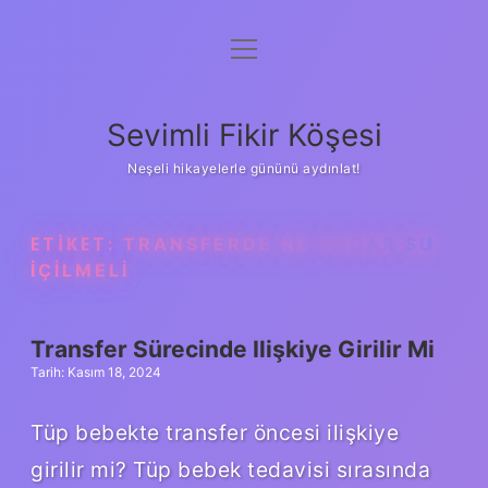
menüyü
Anasayfa
aç
Gizlilik Politikası
Sevimli Fikir Köşesi
Yasal Uyarı
Neşeli hikayelerle gününü aydınlat!
Hakkımızda
ETIKET:
TRANSFERDE NE KADAR SU
IÇILMELI
Transfer Sürecinde Ilişkiye Girilir Mi
Tarih: Kasım 18, 2024
Tüp bebekte transfer öncesi ilişkiye
girilir mi? Tüp bebek tedavisi sırasında