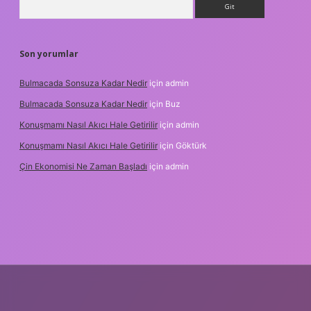
Son yorumlar
Bulmacada Sonsuza Kadar Nedir
için
admin
Bulmacada Sonsuza Kadar Nedir
için
Buz
Konuşmamı Nasıl Akıcı Hale Getirilir
için
admin
Konuşmamı Nasıl Akıcı Hale Getirilir
için
Göktürk
Çin Ekonomisi Ne Zaman Başladı
için
admin
ci.org