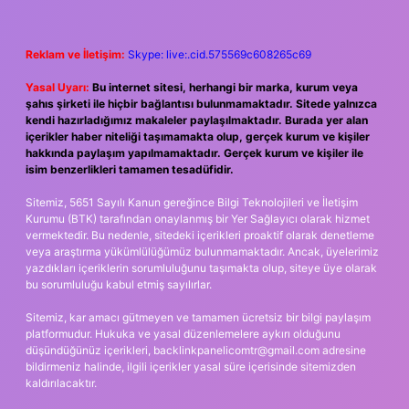
Reklam ve İletişim:
Skype: live:.cid.575569c608265c69
Yasal Uyarı:
Bu internet sitesi, herhangi bir marka, kurum veya
şahıs şirketi ile hiçbir bağlantısı bulunmamaktadır. Sitede yalnızca
kendi hazırladığımız makaleler paylaşılmaktadır. Burada yer alan
içerikler haber niteliği taşımamakta olup, gerçek kurum ve kişiler
hakkında paylaşım yapılmamaktadır. Gerçek kurum ve kişiler ile
isim benzerlikleri tamamen tesadüfidir.
Sitemiz, 5651 Sayılı Kanun gereğince Bilgi Teknolojileri ve İletişim
Kurumu (BTK) tarafından onaylanmış bir Yer Sağlayıcı olarak hizmet
vermektedir. Bu nedenle, sitedeki içerikleri proaktif olarak denetleme
veya araştırma yükümlülüğümüz bulunmamaktadır. Ancak, üyelerimiz
yazdıkları içeriklerin sorumluluğunu taşımakta olup, siteye üye olarak
bu sorumluluğu kabul etmiş sayılırlar.
Sitemiz, kar amacı gütmeyen ve tamamen ücretsiz bir bilgi paylaşım
platformudur. Hukuka ve yasal düzenlemelere aykırı olduğunu
düşündüğünüz içerikleri,
backlinkpanelicomtr@gmail.com
adresine
bildirmeniz halinde, ilgili içerikler yasal süre içerisinde sitemizden
kaldırılacaktır.