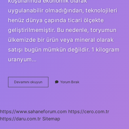
koşullarında ekonomik olarak
uygulanabilir olmadığından, teknolojileri
henüz dünya çapında ticari ölçekte
geliştirilmemiştir. Bu nedenle, toryumun
ülkemizde bir ürün veya mineral olarak
satışı bugün mümkün değildir. 1 kilogram
uranyum…
Türkiye
Devamını okuyun
Yorum Bırak
Uranyum
Bakımından
Zengin
Mi
https://www.sahaneforum.com
https://cero.com.tr
https://daru.com.tr
Sitemap