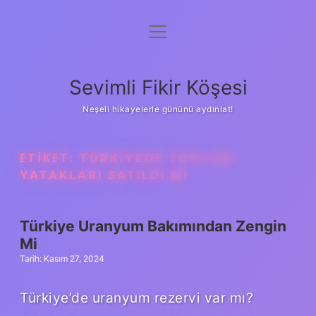
menüyü
Anasayfa
aç
Gizlilik Politikası
Sevimli Fikir Köşesi
Yasal Uyarı
Neşeli hikayelerle gününü aydınlat!
Hakkımızda
ETIKET:
TÜRKIYEDE TORYUM
YATAKLARI SATILDI MI
Türkiye Uranyum Bakımından Zengin
Mi
Tarih: Kasım 27, 2024
Türkiye’de uranyum rezervi var mı?