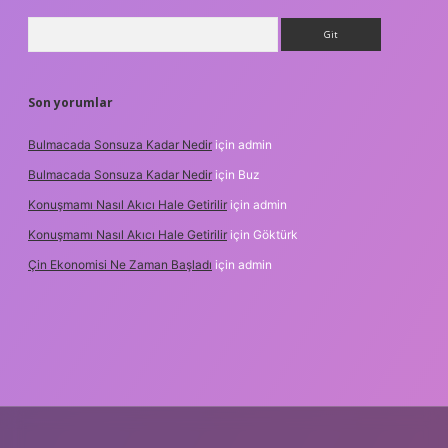
Arama
Son yorumlar
Bulmacada Sonsuza Kadar Nedir
için
admin
Bulmacada Sonsuza Kadar Nedir
için
Buz
Konuşmamı Nasıl Akıcı Hale Getirilir
için
admin
Konuşmamı Nasıl Akıcı Hale Getirilir
için
Göktürk
Çin Ekonomisi Ne Zaman Başladı
için
admin
.org