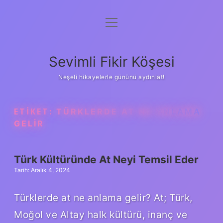
menüyü
Anasayfa
aç
Gizlilik Politikası
Sevimli Fikir Köşesi
Yasal Uyarı
Neşeli hikayelerle gününü aydınlat!
Hakkımızda
ETIKET:
TÜRKLERDE AT NE ANLAMA
GELIR
Türk Kültüründe At Neyi Temsil Eder
Tarih: Aralık 4, 2024
Türklerde at ne anlama gelir? At; Türk,
Moğol ve Altay halk kültürü, inanç ve