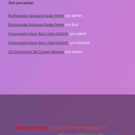
Son yorumlar
Bulmacada Sonsuza Kadar Nedir
için
admin
Bulmacada Sonsuza Kadar Nedir
için
Buz
Konuşmamı Nasıl Akıcı Hale Getirilir
için
admin
Konuşmamı Nasıl Akıcı Hale Getirilir
için
Göktürk
Çin Ekonomisi Ne Zaman Başladı
için
admin
ci.org
Reklam ve İletişim:
E-mail:
backlinkpaneli@gmail.com
Teams: