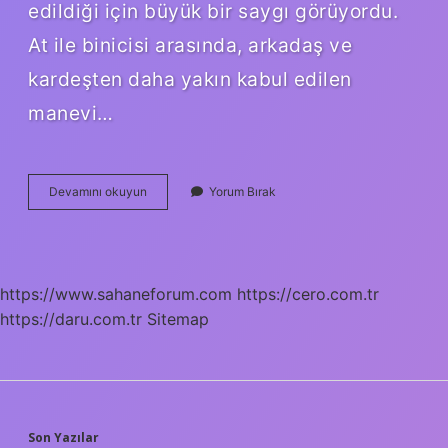
edildiği için büyük bir saygı görüyordu.
At ile binicisi arasında, arkadaş ve
kardeşten daha yakın kabul edilen
manevi…
Türk
Devamını okuyun
Yorum Bırak
Kültüründe
At
Neyi
Temsil
Eder
https://www.sahaneforum.com
https://cero.com.tr
https://daru.com.tr
Sitemap
Son Yazılar