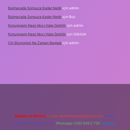
Bulmacada Sonsuza Kadar Nedir
için
admin
Bulmacada Sonsuza Kadar Nedir
için
Buz
Konuşmamı Nasıl Akıcı Hale Getirilir
için
admin
Konuşmamı Nasıl Akıcı Hale Getirilir
için
Göktürk
Çin Ekonomisi Ne Zaman Başladı
için
admin
tci.org
Reklam ve İletişim:
E-mail:
backlinkpaneli@gmail.com
Teams:
forumhizmeti@gmail.com
Whatsapp: 0262 606 0 726
Telegram: