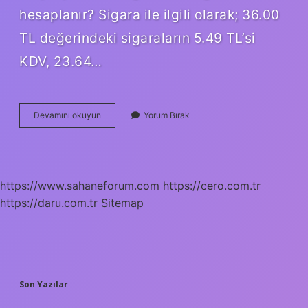
hesaplanır? Sigara ile ilgili olarak; 36.00
TL değerindeki sigaraların 5.49 TL’si
KDV, 23.64…
Sigaranın
Devamını okuyun
Yorum Bırak
Vergisi
Ne
Kadar
2024
https://www.sahaneforum.com
https://cero.com.tr
https://daru.com.tr
Sitemap
SIDEBAR
Son Yazılar