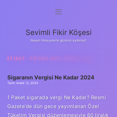
menüyü
Anasayfa
aç
Gizlilik Politikası
Sevimli Fikir Köşesi
Yasal Uyarı
Neşeli hikayelerle gününü aydınlat!
Hakkımızda
ETIKET:
TÜTÜN KDV ORANI KAÇ
Sigaranın Vergisi Ne Kadar 2024
Tarih: Aralık 12, 2024
1 Paket sigarada vergi Ne Kadar? Resmi
Gazete’de dün gece yayımlanan Özel
Tüketim Vergisi düzenlemesiyle 60 liralık