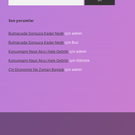
Son yorumlar
Bulmacada Sonsuza Kadar Nedir
için
admin
Bulmacada Sonsuza Kadar Nedir
için
Buz
Konuşmamı Nasıl Akıcı Hale Getirilir
için
admin
Konuşmamı Nasıl Akıcı Hale Getirilir
için
Göktürk
Çin Ekonomisi Ne Zaman Başladı
için
admin
.org