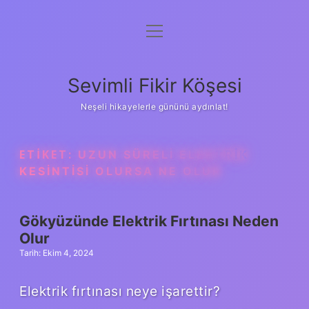
menüyü
Anasayfa
aç
Gizlilik Politikası
Sevimli Fikir Köşesi
Yasal Uyarı
Neşeli hikayelerle gününü aydınlat!
Hakkımızda
ETIKET:
UZUN SÜRELI ELEKTRIK
KESINTISI OLURSA NE OLUR
Gökyüzünde Elektrik Fırtınası Neden
Olur
Tarih: Ekim 4, 2024
Elektrik fırtınası neye işarettir?