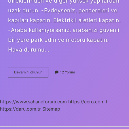
direklerinden ve diğer yüksek yapılardan
uzak durun. -Evdeyseniz, pencereleri ve
kapıları kapatın. Elektrikli aletleri kapatın.
-Araba kullanıyorsanız, arabanızı güvenli
bir yere park edin ve motoru kapatın.
Hava durumu…
Gökyüzünde
Devamını okuyun
12 Yorum
Elektrik
Fırtınası
Neden
Olur
https://www.sahaneforum.com
https://cero.com.tr
https://daru.com.tr
Sitemap