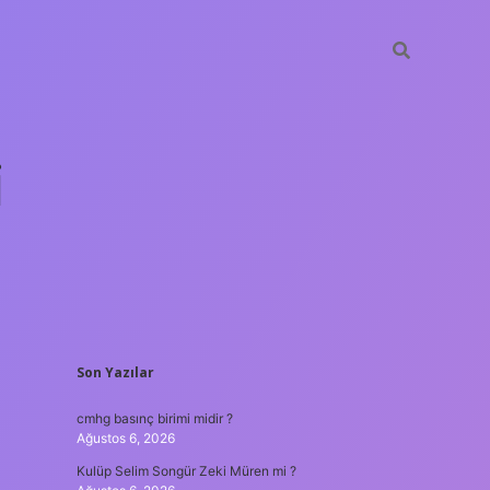
i
SIDEBAR
Son Yazılar
betci.org
cmhg basınç birimi midir ?
Ağustos 6, 2026
Kulüp Selim Songür Zeki Müren mi ?