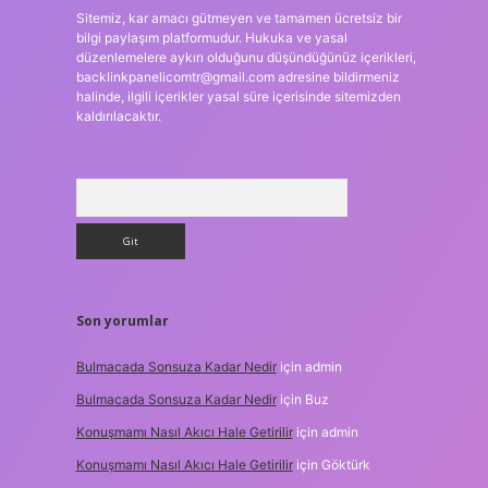
Sitemiz, kar amacı gütmeyen ve tamamen ücretsiz bir
bilgi paylaşım platformudur. Hukuka ve yasal
düzenlemelere aykırı olduğunu düşündüğünüz içerikleri,
backlinkpanelicomtr@gmail.com
adresine bildirmeniz
halinde, ilgili içerikler yasal süre içerisinde sitemizden
kaldırılacaktır.
Arama
Son yorumlar
Bulmacada Sonsuza Kadar Nedir
için
admin
Bulmacada Sonsuza Kadar Nedir
için
Buz
Konuşmamı Nasıl Akıcı Hale Getirilir
için
admin
Konuşmamı Nasıl Akıcı Hale Getirilir
için
Göktürk