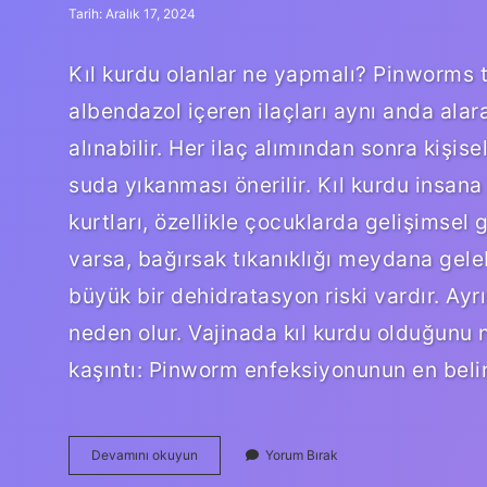
Tarih: Aralık 17, 2024
Kıl kurdu olanlar ne yapmalı? Pinworms 
albendazol içeren ilaçları aynı anda alara
alınabilir. Her ilaç alımından sonra kişise
suda yıkanması önerilir. Kıl kurdu insan
kurtları, özellikle çocuklarda gelişimsel
varsa, bağırsak tıkanıklığı meydana geleb
büyük bir dehidratasyon riski vardır. Ay
neden olur. Vajinada kıl kurdu olduğunu n
kaşıntı: Pinworm enfeksiyonunun en belirg
Kıl
Devamını okuyun
Yorum Bırak
Kurdu