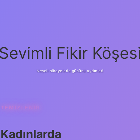
Sevimli Fikir Köşes
Neşeli hikayelerle gününü aydınlat!
 TEMIZLENIR
 Kadınlarda