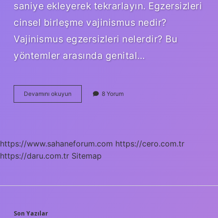
saniye ekleyerek tekrarlayın. Egzersizleri
cinsel birleşme vajinismus nedir?
Vajinismus egzersizleri nelerdir? Bu
yöntemler arasında genital…
Kegel
Devamını okuyun
8 Yorum
Egzersizi
Cinsel
Birleşme
Vajinismus
Nedir
https://www.sahaneforum.com
https://cero.com.tr
https://daru.com.tr
Sitemap
Son Yazılar