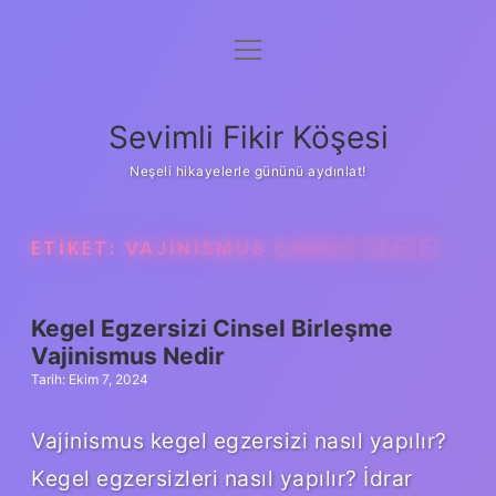
menüyü
Anasayfa
aç
Gizlilik Politikası
Sevimli Fikir Köşesi
Yasal Uyarı
Neşeli hikayelerle gününü aydınlat!
Hakkımızda
ETIKET:
VAJINISMUS ÇARESI NEDIR
Kegel Egzersizi Cinsel Birleşme
Vajinismus Nedir
Tarih: Ekim 7, 2024
Vajinismus kegel egzersizi nasıl yapılır?
Kegel egzersizleri nasıl yapılır? İdrar