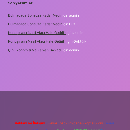
Son yorumlar
Bulmacada Sonsuza Kadar Nedir
için
admin
Bulmacada Sonsuza Kadar Nedir
için
Buz
Konuşmamı Nasıl Akıcı Hale Getirilir
için
admin
Konuşmamı Nasıl Akıcı Hale Getirilir
için
Göktürk
Çin Ekonomisi Ne Zaman Başladı
için
admin
i.org
Reklam ve İletişim:
E-mail:
backlinkpaneli@gmail.com
Teams: