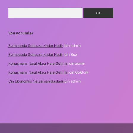
Arama
Son yorumlar
Bulmacada Sonsuza Kadar Nedir
için
admin
Bulmacada Sonsuza Kadar Nedir
için
Buz
Konuşmamı Nasıl Akıcı Hale Getirilir
için
admin
Konuşmamı Nasıl Akıcı Hale Getirilir
için
Göktürk
Çin Ekonomisi Ne Zaman Başladı
için
admin
ci.org