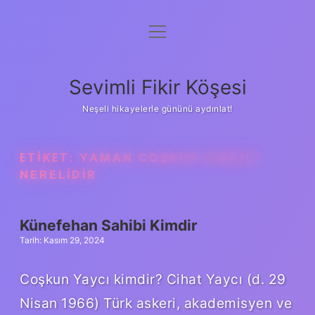
menüyü
Anasayfa
aç
Gizlilik Politikası
Sevimli Fikir Köşesi
Yasal Uyarı
Neşeli hikayelerle gününü aydınlat!
Hakkımızda
ETIKET:
YAMAN COŞKUN KIMDIR
NERELIDIR
Künefehan Sahibi Kimdir
Tarih: Kasım 29, 2024
Coşkun Yaycı kimdir? Cihat Yaycı (d. 29
Nisan 1966) Türk askeri, akademisyen ve