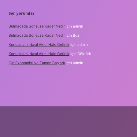
Son yorumlar
Bulmacada Sonsuza Kadar Nedir
için
admin
Bulmacada Sonsuza Kadar Nedir
için
Buz
Konuşmamı Nasıl Akıcı Hale Getirilir
için
admin
Konuşmamı Nasıl Akıcı Hale Getirilir
için
Göktürk
Çin Ekonomisi Ne Zaman Başladı
için
admin
i.org