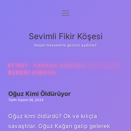
menüyü
Anasayfa
aç
Gizlilik Politikası
Sevimli Fikir Köşesi
Yasal Uyarı
Neşeli hikayelerle gününü aydınlat!
Hakkımızda
ETIKET:
YAPRAK DÖKÜMÜ LEYLANIN
BEBEĞI KIMDEN
Oğuz Kimi Öldürüyor
Tarih: Kasım 26, 2024
Oğuz kimi öldürdü? Ok ve kılıçla
savaştılar. Oğuz Kağan galip gelerek