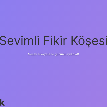
Sevimli Fikir Köşes
Neşeli hikayelerle gününü aydınlat!
k