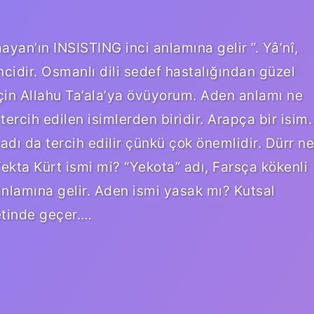
yan’ın INSISTING inci anlamına gelir ”. Yâ’nî,
cidir. Osmanlı dili sedef hastalığından güzel
 için Allahu Ta’ala’ya övüyorum. Aden anlamı ne
tercih edilen isimlerden biridir. Arapça bir isim.
dı da tercih edilir çünkü çok önemlidir. Dürr ne
ta Kürt ismi mi? “Yekota” adı, Farsça kökenli
 anlamına gelir. Aden ismi yasak mı? Kutsal
etinde geçer.…