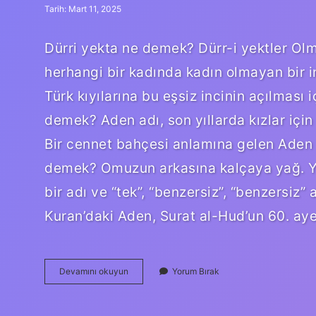
Tarih: Mart 11, 2025
Dürri yekta ne demek? Dürr-i yektler Olma
herhangi bir kadında kadın olmayan bir in
Türk kıyılarına bu eşsiz incinin açılması
demek? Aden adı, son yıllarda kızlar için 
Bir cennet bahçesi anlamına gelen Aden a
demek? Omuzun arkasına kalçaya yağ. Yek
bir adı ve “tek”, “benzersiz”, “benzersiz”
Kuran’daki Aden, Surat al-Hud’un 60. ay
Dürr-
Devamını okuyun
Yorum Bırak
I
Aden
Ne