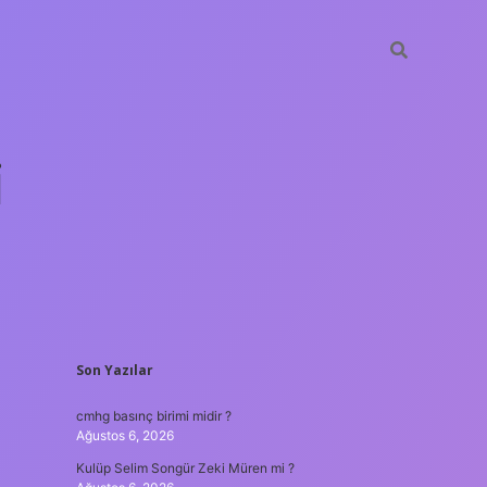
i
SIDEBAR
Son Yazılar
betci.org
cmhg basınç birimi midir ?
Ağustos 6, 2026
Kulüp Selim Songür Zeki Müren mi ?