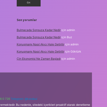
Son yorumlar
Bulmacada Sonsuza Kadar Nedir
için
admin
Bulmacada Sonsuza Kadar Nedir
için
Buz
Konuşmamı Nasıl Akıcı Hale Getirilir
için
admin
Konuşmamı Nasıl Akıcı Hale Getirilir
için
Göktürk
Çin Ekonomisi Ne Zaman Başladı
için
admin
6 0 726
Telegram: @karabul
ermektedir. Bu nedenle, sitedeki içerikleri proaktif olarak denetleme