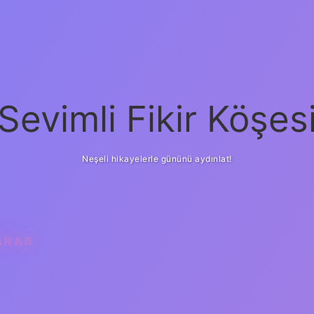
Sevimli Fikir Köşes
Neşeli hikayelerle gününü aydınlat!
YARAR