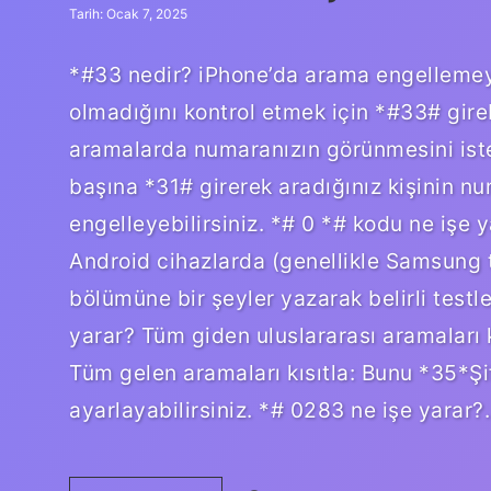
Tarih: Ocak 7, 2025
*#33 nedir? iPhone’da arama engellemeyi
olmadığını kontrol etmek için *#33# gireb
aramalarda numaranızın görünmesini ist
başına *31# girerek aradığınız kişinin n
engelleyebilirsiniz. *# 0 *# kodu ne işe
Android cihazlarda (genellikle Samsung t
bölümüne bir şeyler yazarak belirli testle
yarar? Tüm giden uluslararası aramaları k
Tüm gelen aramaları kısıtla: Bunu *35*Ş
ayarlayabilirsiniz. *# 0283 ne işe yarar