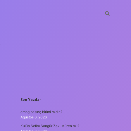
i
SIDEBAR
Son Yazılar
betci.org
cmhg basınç birimi midir ?
Ağustos 6, 2026
Kulüp Selim Songür Zeki Müren mi ?