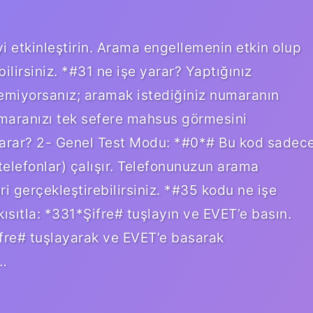
 etkinleştirin. Arama engellemenin etkin olup
ilirsiniz. *#31 ne işe yarar? Yaptığınız
emiyorsanız; aramak istediğiniz numaranın
umaranızı tek sefere mahsus görmesini
 yarar? 2- Genel Test Modu: *#0*# Bu kod sadec
elefonlar) çalışır. Telefonunuzun arama
ri gerçekleştirebilirsiniz. *#35 kodu ne işe
ısıtla: *331*Şifre# tuşlayın ve EVET’e basın.
ifre# tuşlayarak ve EVET’e basarak
?…