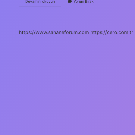
33
Devamını okuyun
Yorum Bırak
Kodu
Ne
Işe
Yarar
https://www.sahaneforum.com
https://cero.com.tr