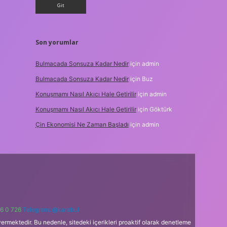
Son yorumlar
Bulmacada Sonsuza Kadar Nedir
için
admin
Bulmacada Sonsuza Kadar Nedir
için
Buz
Konuşmamı Nasıl Akıcı Hale Getirilir
için
admin
Konuşmamı Nasıl Akıcı Hale Getirilir
için
Göktürk
Çin Ekonomisi Ne Zaman Başladı
için
admin
6 0 726
Telegram: @karabul
ermektedir. Bu nedenle, sitedeki içerikleri proaktif olarak denetleme