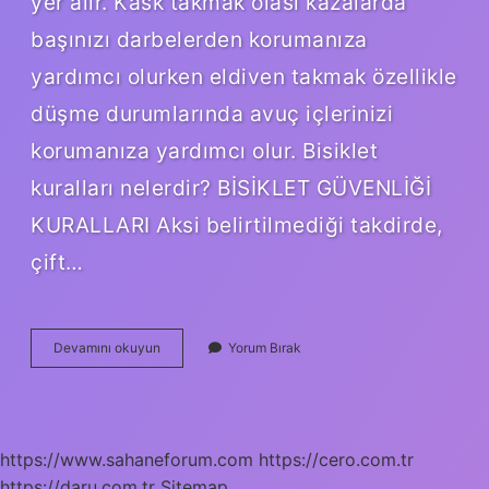
yer alır. Kask takmak olası kazalarda
başınızı darbelerden korumanıza
yardımcı olurken eldiven takmak özellikle
düşme durumlarında avuç içlerinizi
korumanıza yardımcı olur. Bisiklet
kuralları nelerdir? BİSİKLET GÜVENLİĞİ
KURALLARI Aksi belirtilmediği takdirde,
çift…
Bisiklet
Devamını okuyun
Yorum Bırak
Kullanırken
Nelere
Dikkat
Etmek
Gerekir
https://www.sahaneforum.com
https://cero.com.tr
https://daru.com.tr
Sitemap