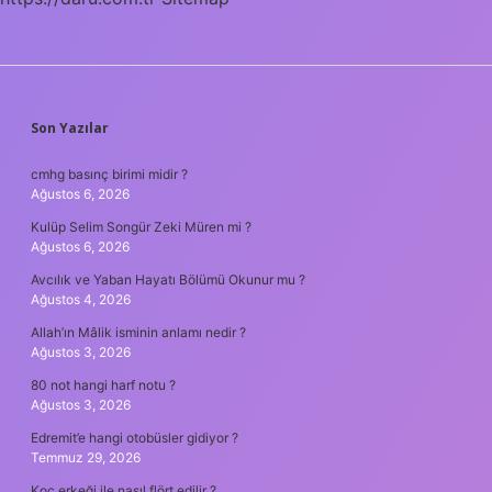
SIDEBAR
Son Yazılar
cmhg basınç birimi midir ?
Ağustos 6, 2026
Kulüp Selim Songür Zeki Müren mi ?
Ağustos 6, 2026
Avcılık ve Yaban Hayatı Bölümü Okunur mu ?
Ağustos 4, 2026
Allah’ın Mâlik isminin anlamı nedir ?
Ağustos 3, 2026
80 not hangi harf notu ?
Ağustos 3, 2026
Edremit’e hangi otobüsler gidiyor ?
Temmuz 29, 2026
Koç erkeği ile nasıl flört edilir ?