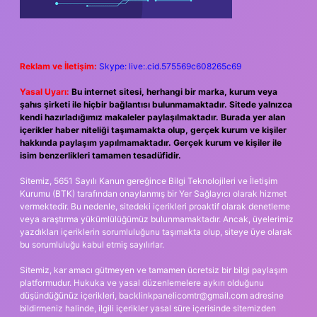
Reklam ve İletişim:
Skype: live:.cid.575569c608265c69
Yasal Uyarı:
Bu internet sitesi, herhangi bir marka, kurum veya
şahıs şirketi ile hiçbir bağlantısı bulunmamaktadır. Sitede yalnızca
kendi hazırladığımız makaleler paylaşılmaktadır. Burada yer alan
içerikler haber niteliği taşımamakta olup, gerçek kurum ve kişiler
hakkında paylaşım yapılmamaktadır. Gerçek kurum ve kişiler ile
isim benzerlikleri tamamen tesadüfidir.
Sitemiz, 5651 Sayılı Kanun gereğince Bilgi Teknolojileri ve İletişim
Kurumu (BTK) tarafından onaylanmış bir Yer Sağlayıcı olarak hizmet
vermektedir. Bu nedenle, sitedeki içerikleri proaktif olarak denetleme
veya araştırma yükümlülüğümüz bulunmamaktadır. Ancak, üyelerimiz
yazdıkları içeriklerin sorumluluğunu taşımakta olup, siteye üye olarak
bu sorumluluğu kabul etmiş sayılırlar.
Sitemiz, kar amacı gütmeyen ve tamamen ücretsiz bir bilgi paylaşım
platformudur. Hukuka ve yasal düzenlemelere aykırı olduğunu
düşündüğünüz içerikleri,
backlinkpanelicomtr@gmail.com
adresine
bildirmeniz halinde, ilgili içerikler yasal süre içerisinde sitemizden