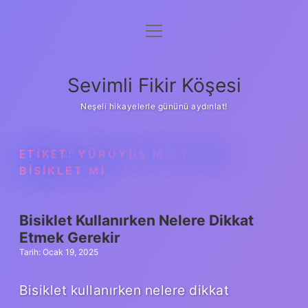
menüyü
Anasayfa
aç
Gizlilik Politikası
Sevimli Fikir Köşesi
Yasal Uyarı
Neşeli hikayelerle gününü aydınlat!
Hakkımızda
ETIKET:
YÜRÜYÜŞ MÜ YOKSA
BISIKLET MI
Bisiklet Kullanırken Nelere Dikkat
Etmek Gerekir
Tarih: Ocak 19, 2025
Bisiklet kullanırken nelere dikkat