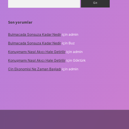
Son yorumlar
Bulmacada Sonsuza Kadar Nedir
için
admin
Bulmacada Sonsuza Kadar Nedir
için
Buz
Konuşmamı Nasıl Akıcı Hale Getirilir
için
admin
Konuşmamı Nasıl Akıcı Hale Getirilir
için
Göktürk
Çin Ekonomisi Ne Zaman Başladı
için
admin
i.org