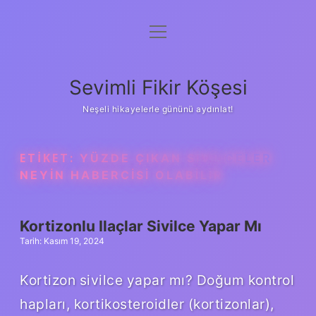
menüyü
Anasayfa
aç
Gizlilik Politikası
Sevimli Fikir Köşesi
Yasal Uyarı
Neşeli hikayelerle gününü aydınlat!
Hakkımızda
ETIKET:
YÜZDE ÇIKAN SIVILCELER
NEYIN HABERCISI OLABILIR
Kortizonlu Ilaçlar Sivilce Yapar Mı
Tarih: Kasım 19, 2024
Kortizon sivilce yapar mı? Doğum kontrol
hapları, kortikosteroidler (kortizonlar),