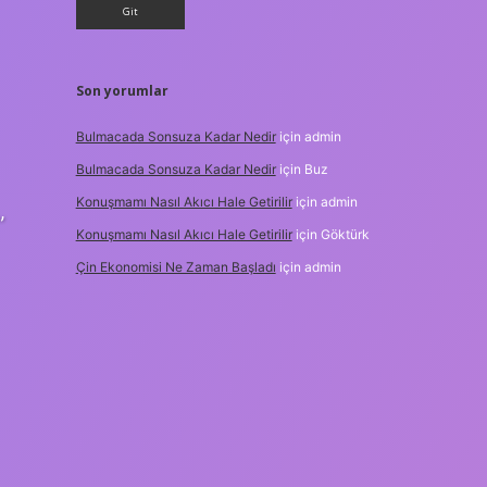
Son yorumlar
Bulmacada Sonsuza Kadar Nedir
için
admin
Bulmacada Sonsuza Kadar Nedir
için
Buz
Konuşmamı Nasıl Akıcı Hale Getirilir
için
admin
”
Konuşmamı Nasıl Akıcı Hale Getirilir
için
Göktürk
Çin Ekonomisi Ne Zaman Başladı
için
admin