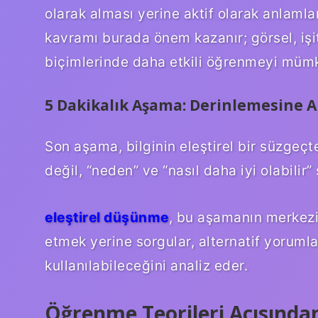
olarak alması yerine aktif olarak anlamla
kavramı burada önem kazanır; görsel, işit
biçimlerinde daha etkili öğrenmeyi mümk
5 Dakikalık Aşama: Derinlemesine A
Son aşama, bilginin eleştirel bir süzgeçte
değil, “neden” ve “nasıl daha iyi olabilir”
eleştirel düşünme
, bu aşamanın merkezin
etmek yerine sorgular, alternatif yorumla
kullanılabileceğini analiz eder.
Öğrenme Teorileri Açısında