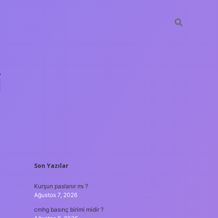
i
SIDEBAR
Son Yazılar
betci.org
Kurşun paslanır mı ?
Ağustos 7, 2026
cmhg basınç birimi midir ?