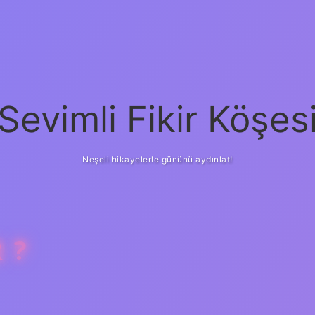
Sevimli Fikir Köşes
Neşeli hikayelerle gününü aydınlat!
 ?