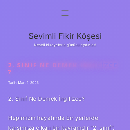
menüyü
Anasayfa
aç
Gizlilik Politikası
Sevimli Fikir Köşesi
Yasal Uyarı
Neşeli hikayelerle gününü aydınlat!
Hakkımızda
2. SINIF NE DEMEK INGILIZCE
?
Tarih: Mart 2, 2026
2. Sınıf Ne Demek İngilizce?
Hepimizin hayatında bir yerlerde
karşımıza çıkan bir kavramdır “2. sınıf”.