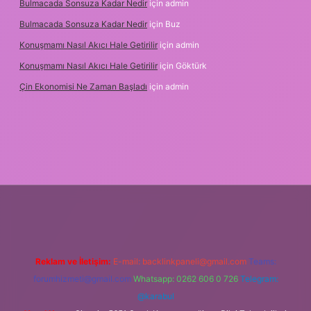
Bulmacada Sonsuza Kadar Nedir
için
admin
Bulmacada Sonsuza Kadar Nedir
için
Buz
Konuşmamı Nasıl Akıcı Hale Getirilir
için
admin
Konuşmamı Nasıl Akıcı Hale Getirilir
için
Göktürk
Çin Ekonomisi Ne Zaman Başladı
için
admin
org
Reklam ve İletişim:
E-mail:
backlinkpaneli@gmail.com
Teams:
forumhizmeti@gmail.com
Whatsapp: 0262 606 0 726
Telegram:
@karabul