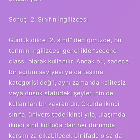
Sonuç: 2. Sınıfın İngilizcesi
Günlük dilde “2. sınıf” dediğimizde, bu
terimin İngilizcesi genellikle “second
class” olarak kullanılır. Ancak bu, sadece
bir eğitim seviyesi ya da taşıma
kategorisi değil, aynı zamanda kalitesiz
veya düşük statüdeki şeyler için de
kullanılan bir kavramdır. Okulda ikinci
sınıfa, üniversitede ikinci yıla, ulaşımda
ikinci sınıf koltuğa dair her durumda
karşımıza çıkabilecek bir ifade olsa da,