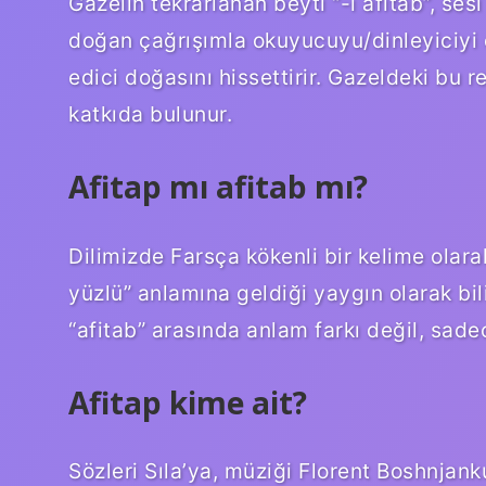
Gazelin tekrarlanan beyti “-ı afitâb”, se
doğan çağrışımla okuyucuyu/dinleyiciyi et
edici doğasını hissettirir. Gazeldeki bu
katkıda bulunur.
Afitap mı afitab mı?
Dilimizde Farsça kökenli bir kelime olara
yüzlü” anlamına geldiği yaygın olarak bil
“afitab” arasında anlam farkı değil, sade
Afitap kime ait?
Sözleri Sıla’ya, müziği Florent Boshnjank