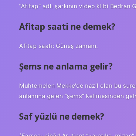
“Afitap” adlı şarkının video klibi Bedran
Afitap saati ne demek?
Afitap saati: Güneş zamanı.
Şems ne anlama gelir?
Muhtemelen Mekke’de nazil olan bu suren
anlamına gelen “şems” kelimesinden gel
Saf yüzlü ne demek?
(Farsça: nihād Ar. ṭіnet “yaratılış, mizaç” 