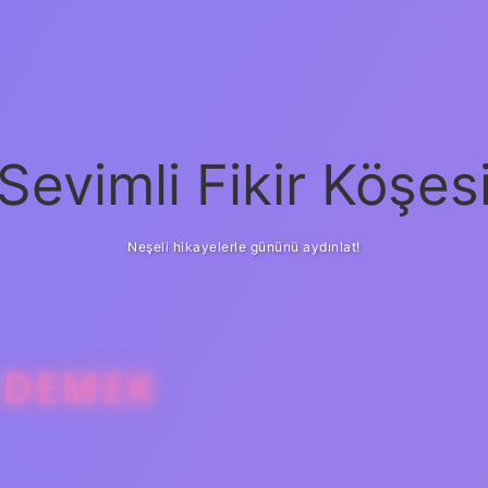
Sevimli Fikir Köşes
Neşeli hikayelerle gününü aydınlat!
 DEMEK