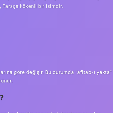
p, Farsça kökenli bir isimdir.
arına göre değişir. Bu durumda “afitab-ı yekta”
rünür.
?