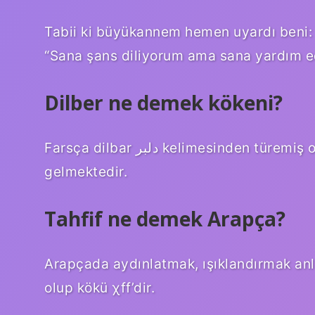
Tabii ki büyükannem hemen uyardı beni: 
“Sana şans diliyorum ama sana yardım 
Dilber ne demek kökeni?
Farsça dilbar دلبر kelimesinden türemiş olup, “büyülemek, gönülleri fethetmek” anlamına
gelmektedir.
Tahfif ne demek Arapça?
Arapçada aydınlatmak, ışıklandırmak anlamına gelen taχfīf
olup kökü χff’dir.