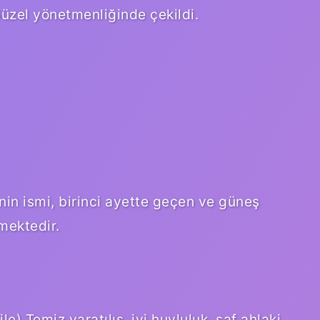
 Güzel yönetmenliğinde çekildi.
in ismi, birinci ayette geçen ve güneş
mektedir.
ile) Temiz yaratılış, iyi huyluluk, saf ahlaki