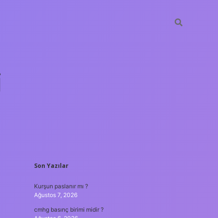
i
SIDEBAR
Son Yazılar
betci.org
Kurşun paslanır mı ?
Ağustos 7, 2026
cmhg basınç birimi midir ?