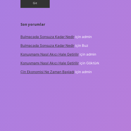
Son yorumlar
Bulmacada Sonsuza Kadar Nedir
için
admin
Bulmacada Sonsuza Kadar Nedir
için
Buz
Konuşmamı Nasıl Akıcı Hale Getirilir
için
admin
Konuşmamı Nasıl Akıcı Hale Getirilir
için
Göktürk
Çin Ekonomisi Ne Zaman Başladı
için
admin