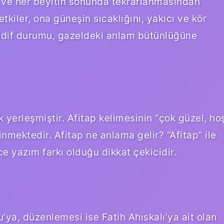
si ve her beyitin sonunda tekrarlanmasından
kiler, ona güneşin sıcaklığını, yakıcı ve kör
 redif durumu, gazeldeki anlam bütünlüğüne
k yerleşmiştir. Afitap kelimesinin “çok güzel, ho
inmektedir. Afitap ne anlama gelir? “Afitap” ile
ce yazım farkı olduğu dikkat çekicidir.
u’ya, düzenlemesi ise Fatih Ahıskalı’ya ait olan