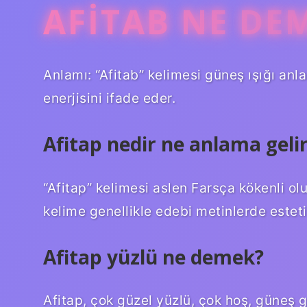
AFITAB NE DE
Anlamı: “Afitab” kelimesi güneş ışığı anla
enerjisini ifade eder.
Afitap nedir ne anlama geli
“Afitap” kelimesi aslen Farsça kökenli ol
kelime genellikle edebi metinlerde esteti
Afitap yüzlü ne demek?
Afitap, çok güzel yüzlü, çok hoş, güneş g