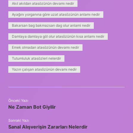
Akıl akıldan atasözünün devamı nedir
Ayağını yorganına göre uzat atasözünün anlamı nedir
Bakarsan bag bakmazsan dag olur anlami nedir
Damlaya damlaya göl olur atasözünün kısa anlamı nedir
Emek olmadan atasözünün devamı nedir
Tutumluluk atasözleri nelerdir
Yazın çalışan atasözünün devamı nedir
Önceki Yazı
Ne Zaman Bot Giyilir
Sonraki Yazı
Sanal Alışverişin Zararları Nelerdir