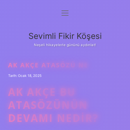
menüyü
Anasayfa
aç
Gizlilik Politikası
Sevimli Fikir Köşesi
Yasal Uyarı
Neşeli hikayelerle gününü aydınlat!
Hakkımızda
AK AKÇE ATASÖZÜ NE
Tarih: Ocak 18, 2025
AK AKÇE BU
ATASÖZÜNÜN
DEVAMI NEDIR?