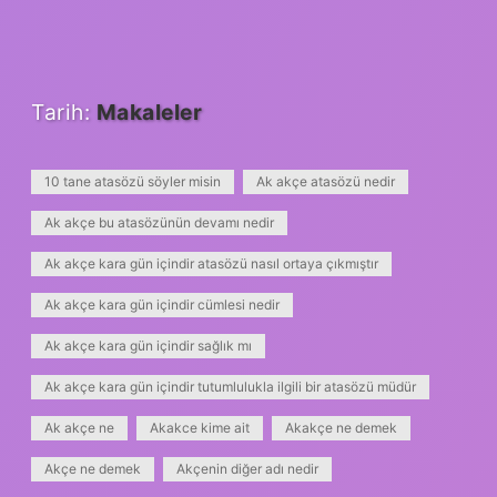
Tarih:
Makaleler
10 tane atasözü söyler misin
Ak akçe atasözü nedir
Ak akçe bu atasözünün devamı nedir
Ak akçe kara gün içindir atasözü nasıl ortaya çıkmıştır
Ak akçe kara gün içindir cümlesi nedir
Ak akçe kara gün içindir sağlık mı
Ak akçe kara gün içindir tutumlulukla ilgili bir atasözü müdür
Ak akçe ne
Akakce kime ait
Akakçe ne demek
Akçe ne demek
Akçenin diğer adı nedir