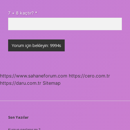
7 + 8 kaçtır?
*
https://www.sahaneforum.com
https://cero.com.tr
https://daru.com.tr
Sitemap
SIDEBAR
Son Yazılar
Kurşun paslanır mı ?