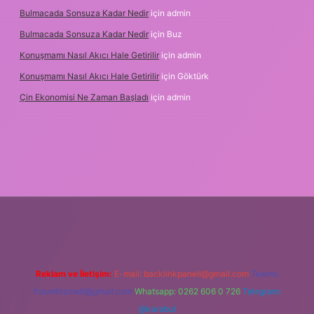
Bulmacada Sonsuza Kadar Nedir
için
admin
Bulmacada Sonsuza Kadar Nedir
için
Buz
Konuşmamı Nasıl Akıcı Hale Getirilir
için
admin
Konuşmamı Nasıl Akıcı Hale Getirilir
için
Göktürk
Çin Ekonomisi Ne Zaman Başladı
için
admin
etci.org
Reklam ve İletişim:
E-mail:
backlinkpaneli@gmail.com
Teams:
forumhizmeti@gmail.com
Whatsapp: 0262 606 0 726
Telegram:
@karabul