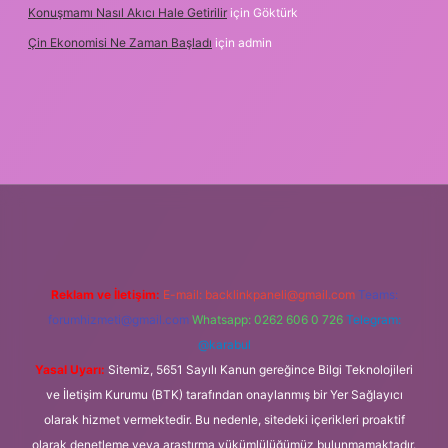
Konuşmamı Nasıl Akıcı Hale Getirilir
için
Göktürk
Çin Ekonomisi Ne Zaman Başladı
için
admin
betci.org
Reklam ve İletişim:
E-mail:
backlinkpaneli@gmail.com
Teams:
forumhizmeti@gmail.com
Whatsapp: 0262 606 0 726
Telegram:
@karabul
Yasal Uyarı:
Sitemiz, 5651 Sayılı Kanun gereğince Bilgi Teknolojileri
ve İletişim Kurumu (BTK) tarafından onaylanmış bir Yer Sağlayıcı
olarak hizmet vermektedir. Bu nedenle, sitedeki içerikleri proaktif
olarak denetleme veya araştırma yükümlülüğümüz bulunmamaktadır.