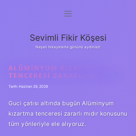
menüyü
Anasayfa
aç
Gizlilik Politikası
Sevimli Fikir Köşesi
Yasal Uyarı
Neşeli hikayelerle gününü aydınlat!
Hakkımızda
ALÜMINYUM KIZARTMA
TENCERESI ZARARLI MIDIR ?
Tarih: Haziran 29, 2026
Guci çatısı altında bugün Alüminyum
kızartma tenceresi zararlı mıdır konusunu
tüm yönleriyle ele alıyoruz.