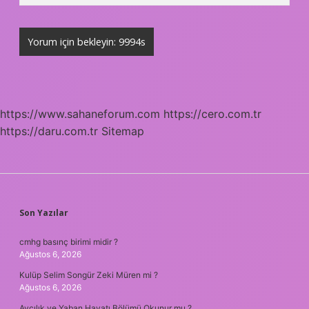
https://www.sahaneforum.com
https://cero.com.tr
https://daru.com.tr
Sitemap
SIDEBAR
Son Yazılar
cmhg basınç birimi midir ?
Ağustos 6, 2026
Kulüp Selim Songür Zeki Müren mi ?
Ağustos 6, 2026
Avcılık ve Yaban Hayatı Bölümü Okunur mu ?