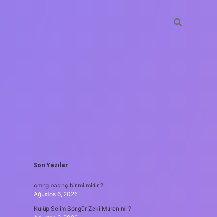
i
SIDEBAR
Son Yazılar
betci.org
cmhg basınç birimi midir ?
Ağustos 6, 2026
Kulüp Selim Songür Zeki Müren mi ?