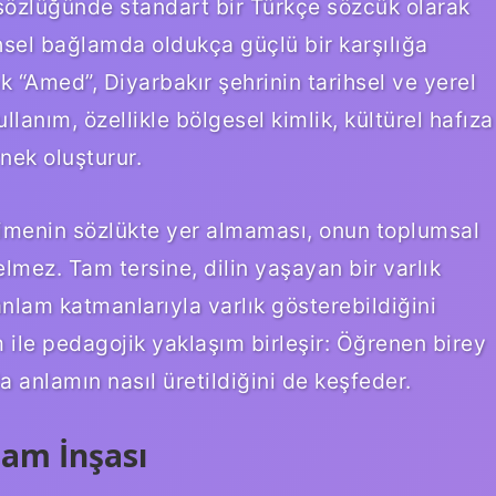
sözlüğünde standart bir Türkçe sözcük olarak
hsel bağlamda oldukça güçlü bir karşılığa
ak “Amed”, Diyarbakır şehrinin tarihsel ve yerel
llanım, özellikle bölgesel kimlik, kültürel hafıza
rnek oluşturur.
limenin sözlükte yer almaması, onun toplumsal
mez. Tam tersine, dilin yaşayan bir varlık
 anlam katmanlarıyla varlık gösterebildiğini
m ile pedagojik yaklaşım birleşir: Öğrenen birey
anlamın nasıl üretildiğini de keşfeder.
lam İnşası