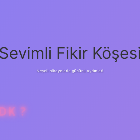
Sevimli Fikir Köşes
Neşeli hikayelerle gününü aydınlat!
DK ?