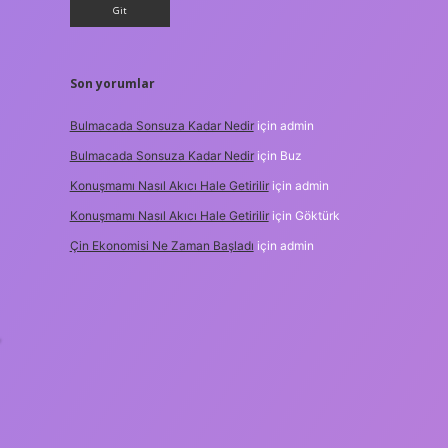
Son yorumlar
Bulmacada Sonsuza Kadar Nedir
için
admin
Bulmacada Sonsuza Kadar Nedir
için
Buz
Konuşmamı Nasıl Akıcı Hale Getirilir
için
admin
Konuşmamı Nasıl Akıcı Hale Getirilir
için
Göktürk
Çin Ekonomisi Ne Zaman Başladı
için
admin