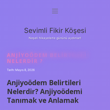
menüyü
Anasayfa
aç
Gizlilik Politikası
Sevimli Fikir Köşesi
Yasal Uyarı
Neşeli hikayelerle gününü aydınlat!
Hakkımızda
ANJIYOÖDEM BELIRTILERI
NELERDIR ?
Tarih: Mayıs 8, 2026
Anjiyoödem Belirtileri
Nelerdir? Anjiyoödemi
Tanımak ve Anlamak