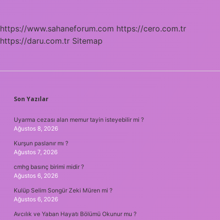
https://www.sahaneforum.com
https://cero.com.tr
https://daru.com.tr
Sitemap
SIDEBAR
Son Yazılar
Uyarma cezası alan memur tayin isteyebilir mi ?
Ağustos 8, 2026
Kurşun paslanır mı ?
Ağustos 7, 2026
cmhg basınç birimi midir ?
Ağustos 6, 2026
Kulüp Selim Songür Zeki Müren mi ?
Ağustos 6, 2026
Avcılık ve Yaban Hayatı Bölümü Okunur mu ?