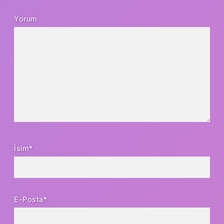
Yorum
İsim*
E-Posta*