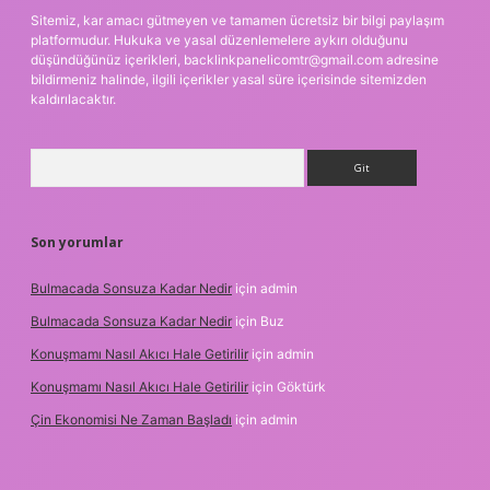
Sitemiz, kar amacı gütmeyen ve tamamen ücretsiz bir bilgi paylaşım
platformudur. Hukuka ve yasal düzenlemelere aykırı olduğunu
düşündüğünüz içerikleri,
backlinkpanelicomtr@gmail.com
adresine
bildirmeniz halinde, ilgili içerikler yasal süre içerisinde sitemizden
kaldırılacaktır.
Arama
Son yorumlar
Bulmacada Sonsuza Kadar Nedir
için
admin
Bulmacada Sonsuza Kadar Nedir
için
Buz
Konuşmamı Nasıl Akıcı Hale Getirilir
için
admin
Konuşmamı Nasıl Akıcı Hale Getirilir
için
Göktürk
Çin Ekonomisi Ne Zaman Başladı
için
admin