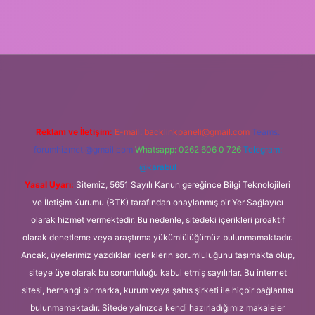
rg
Reklam ve İletişim:
E-mail:
backlinkpaneli@gmail.com
Teams:
forumhizmeti@gmail.com
Whatsapp: 0262 606 0 726
Telegram:
@karabul
Yasal Uyarı:
Sitemiz, 5651 Sayılı Kanun gereğince Bilgi Teknolojileri
ve İletişim Kurumu (BTK) tarafından onaylanmış bir Yer Sağlayıcı
olarak hizmet vermektedir. Bu nedenle, sitedeki içerikleri proaktif
olarak denetleme veya araştırma yükümlülüğümüz bulunmamaktadır.
Ancak, üyelerimiz yazdıkları içeriklerin sorumluluğunu taşımakta olup,
siteye üye olarak bu sorumluluğu kabul etmiş sayılırlar. Bu internet
sitesi, herhangi bir marka, kurum veya şahıs şirketi ile hiçbir bağlantısı
bulunmamaktadır. Sitede yalnızca kendi hazırladığımız makaleler