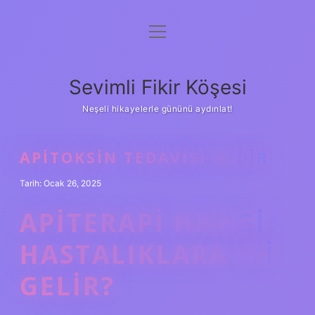
menüyü
Anasayfa
aç
Gizlilik Politikası
Sevimli Fikir Köşesi
Yasal Uyarı
Neşeli hikayelerle gününü aydınlat!
Hakkımızda
APITOKSIN TEDAVISI NEDIR
Tarih: Ocak 26, 2025
APITERAPI HANGI
HASTALIKLARA IYI
GELIR?