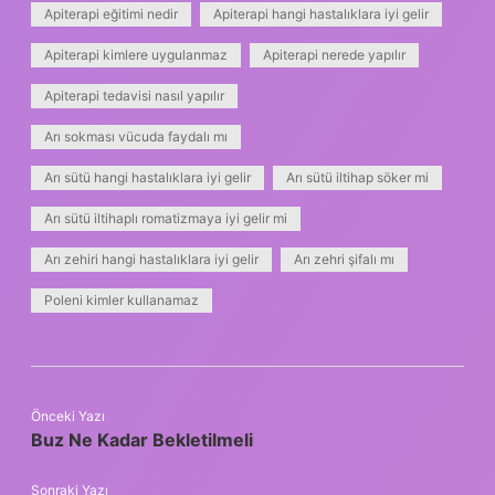
Apiterapi eğitimi nedir
Apiterapi hangi hastalıklara iyi gelir
Apiterapi kimlere uygulanmaz
Apiterapi nerede yapılır
Apiterapi tedavisi nasıl yapılır
Arı sokması vücuda faydalı mı
Arı sütü hangi hastalıklara iyi gelir
Arı sütü iltihap söker mi
Arı sütü iltihaplı romatizmaya iyi gelir mi
Arı zehiri hangi hastalıklara iyi gelir
Arı zehri şifalı mı
Poleni kimler kullanamaz
Önceki Yazı
Buz Ne Kadar Bekletilmeli
Sonraki Yazı