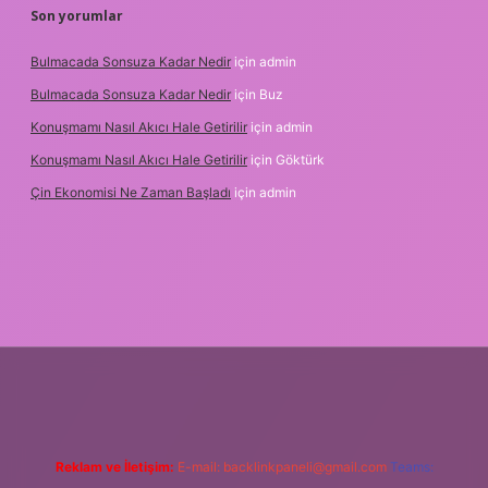
Son yorumlar
Bulmacada Sonsuza Kadar Nedir
için
admin
Bulmacada Sonsuza Kadar Nedir
için
Buz
Konuşmamı Nasıl Akıcı Hale Getirilir
için
admin
Konuşmamı Nasıl Akıcı Hale Getirilir
için
Göktürk
Çin Ekonomisi Ne Zaman Başladı
için
admin
betci.org
Reklam ve İletişim:
E-mail:
backlinkpaneli@gmail.com
Teams: