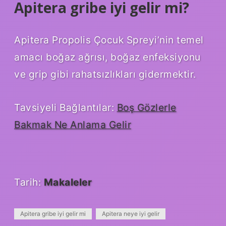
Apitera gribe iyi gelir mi?
Apitera Propolis Çocuk Spreyi’nin temel
amacı boğaz ağrısı, boğaz enfeksiyonu
ve grip gibi rahatsızlıkları gidermektir.
Tavsiyeli Bağlantılar:
Boş Gözlerle
Bakmak Ne Anlama Gelir
Tarih:
Makaleler
Apitera gribe iyi gelir mi
Apitera neye iyi gelir