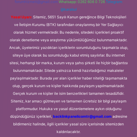
forumhizmeti@gmail.com
Whatsapp: 0262 606 0 726
Telegram:
@karabul
Yasal Uyarı:
Sitemiz, 5651 Sayılı Kanun gereğince Bilgi Teknolojileri
ve İletişim Kurumu (BTK) tarafından onaylanmış bir Yer Sağlayıcı
olarak hizmet vermektedir. Bu nedenle, sitedeki içerikleri proaktif
olarak denetleme veya araştırma yükümlülüğümüz bulunmamaktadır.
Ancak, üyelerimiz yazdıkları içeriklerin sorumluluğunu taşımakta olup,
siteye üye olarak bu sorumluluğu kabul etmiş sayılırlar. Bu internet
sitesi, herhangi bir marka, kurum veya şahıs şirketi ile hiçbir bağlantısı
bulunmamaktadır. Sitede yalnızca kendi hazırladığımız makaleler
paylaşılmaktadır. Burada yer alan içerikler haber niteliği taşımamakta
olup, gerçek kurum ve kişiler hakkında paylaşım yapılmamaktadır.
Gerçek kurum ve kişiler ile isim benzerlikleri tamamen tesadüfidir.
Sitemiz, kar amacı gütmeyen ve tamamen ücretsiz bir bilgi paylaşım
platformudur. Hukuka ve yasal düzenlemelere aykırı olduğunu
düşündüğünüz içerikleri,
backlinkpanelicomtr@gmail.com
adresine
bildirmeniz halinde, ilgili içerikler yasal süre içerisinde sitemizden
kaldırılacaktır.