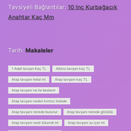
Tavsiyeli Bağlantılar:
10 Inç Kurbağacık
Anahtar Kaç Mm
Tarih:
Makaleler
1 Adet tavşan Kaç TL
Albino tavşan kaç TL
Arap tavşanı helal mi
Arap tavşanı kaç TL
Arap tavşanı ne ile beslenir
Arap tavşanı neden kırmızı listede
Arap tavşanı nerede bulunur
Arap tavşanı nerede görüldü
Arap tavşanı nesli tükendi mi
Arap tavşanı su içer mi