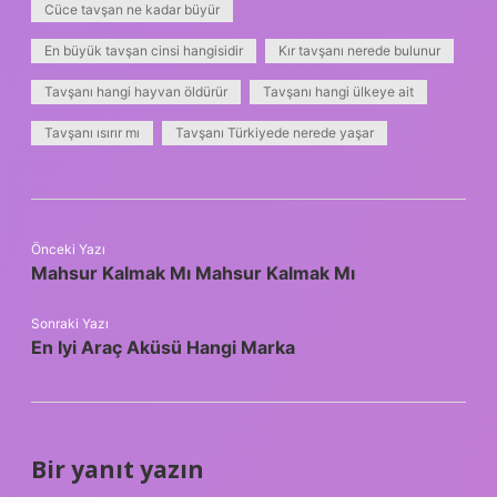
Cüce tavşan ne kadar büyür
En büyük tavşan cinsi hangisidir
Kır tavşanı nerede bulunur
Tavşanı hangi hayvan öldürür
Tavşanı hangi ülkeye ait
Tavşanı ısırır mı
Tavşanı Türkiyede nerede yaşar
Önceki Yazı
Mahsur Kalmak Mı Mahsur Kalmak Mı
Sonraki Yazı
En Iyi Araç Aküsü Hangi Marka
Bir yanıt yazın