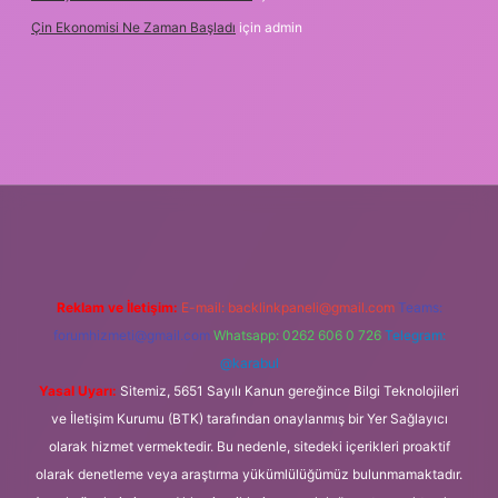
Çin Ekonomisi Ne Zaman Başladı
için
admin
i.org
Reklam ve İletişim:
E-mail:
backlinkpaneli@gmail.com
Teams:
forumhizmeti@gmail.com
Whatsapp: 0262 606 0 726
Telegram:
@karabul
Yasal Uyarı:
Sitemiz, 5651 Sayılı Kanun gereğince Bilgi Teknolojileri
ve İletişim Kurumu (BTK) tarafından onaylanmış bir Yer Sağlayıcı
olarak hizmet vermektedir. Bu nedenle, sitedeki içerikleri proaktif
olarak denetleme veya araştırma yükümlülüğümüz bulunmamaktadır.