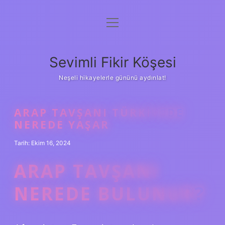
menüyü
Anasayfa
aç
Gizlilik Politikası
Sevimli Fikir Köşesi
Yasal Uyarı
Neşeli hikayelerle gününü aydınlat!
Hakkımızda
ARAP TAVŞANI TÜRKIYEDE
NEREDE YAŞAR
Tarih: Ekim 16, 2024
ARAP TAVŞANI
NEREDE BULUNUR?