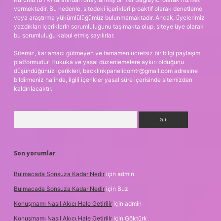
vermektedir. Bu nedenle, sitedeki içerikleri proaktif olarak denetleme
veya araştırma yükümlülüğümüz bulunmamaktadır. Ancak, üyelerimiz
yazdıkları içeriklerin sorumluluğunu taşımakta olup, siteye üye olarak
bu sorumluluğu kabul etmiş sayılırlar.
Sitemiz, kar amacı gütmeyen ve tamamen ücretsiz bir bilgi paylaşım
platformudur. Hukuka ve yasal düzenlemelere aykırı olduğunu
düşündüğünüz içerikleri,
backlinkpanelicomtr@gmail.com
adresine
bildirmeniz halinde, ilgili içerikler yasal süre içerisinde sitemizden
kaldırılacaktır.
Arama
Son yorumlar
Bulmacada Sonsuza Kadar Nedir
için
admin
Bulmacada Sonsuza Kadar Nedir
için
Buz
Konuşmamı Nasıl Akıcı Hale Getirilir
için
admin
Konuşmamı Nasıl Akıcı Hale Getirilir
için
Göktürk