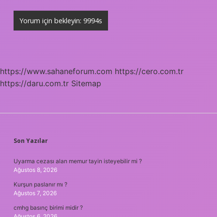
https://www.sahaneforum.com
https://cero.com.tr
https://daru.com.tr
Sitemap
SIDEBAR
Son Yazılar
Uyarma cezası alan memur tayin isteyebilir mi ?
Ağustos 8, 2026
Kurşun paslanır mı ?
Ağustos 7, 2026
cmhg basınç birimi midir ?
Ağustos 6, 2026