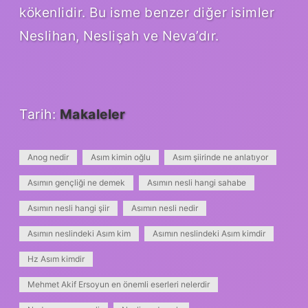
kökenlidir. Bu isme benzer diğer isimler
Neslihan, Neslişah ve Neva’dır.
Tarih:
Makaleler
Anog nedir
Asım kimin oğlu
Asım şiirinde ne anlatıyor
Asımın gençliği ne demek
Asımın nesli hangi sahabe
Asımın nesli hangi şiir
Asımın nesli nedir
Asımın neslindeki Asım kim
Asımın neslindeki Asım kimdir
Hz Asım kimdir
Mehmet Akif Ersoyun en önemli eserleri nelerdir