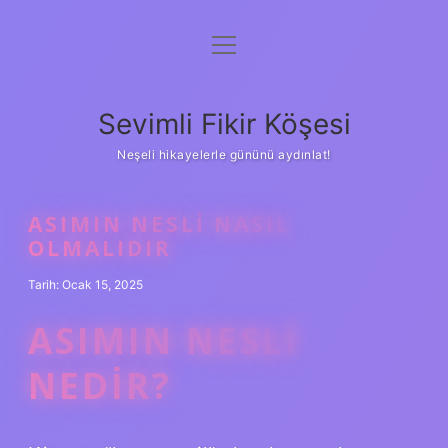
menüyü
Anasayfa
aç
Gizlilik Politikası
Sevimli Fikir Köşesi
Yasal Uyarı
Neşeli hikayelerle gününü aydınlat!
Hakkımızda
ASIMIN NESLI NASIL
OLMALIDIR
Tarih: Ocak 15, 2025
ASIMIN NESLI
NEDIR?