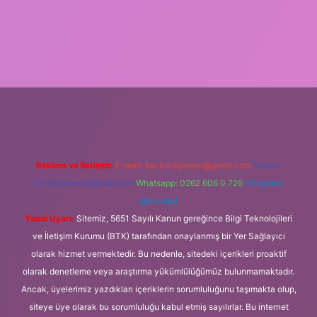
ci.org
Reklam ve İletişim:
E-mail:
backlinkpaneli@gmail.com
Teams:
forumhizmeti@gmail.com
Whatsapp: 0262 606 0 726
Telegram:
@karabul
Yasal Uyarı:
Sitemiz, 5651 Sayılı Kanun gereğince Bilgi Teknolojileri
ve İletişim Kurumu (BTK) tarafından onaylanmış bir Yer Sağlayıcı
olarak hizmet vermektedir. Bu nedenle, sitedeki içerikleri proaktif
olarak denetleme veya araştırma yükümlülüğümüz bulunmamaktadır.
Ancak, üyelerimiz yazdıkları içeriklerin sorumluluğunu taşımakta olup,
siteye üye olarak bu sorumluluğu kabul etmiş sayılırlar. Bu internet