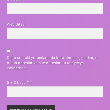
Web Sitesi
Daha sonraki yorumlarımda kullanılması için adım, e-
posta adresim ve site adresim bu tarayıcıya
kaydedilsin.
5 + 3 kaçtır?
*