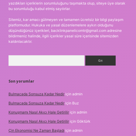
yazdıkları içeriklerin sorumluluğunu taşımakta olup, siteye üye olarak
bu sorumluluğu kabul etmiş sayılırlar.
Sitemiz, kar amacı gütmeyen ve tamamen ücretsiz bir bilgi paylaşım
platformudur. Hukuka ve yasal düzenlemelere aykırı olduğunu
düşündüğünüz içerikleri,
backlinkpanelicomtr@gmail.com
adresine
bildirmeniz halinde, ilgili içerikler yasal süre içerisinde sitemizden
kaldırılacaktır.
Arama
Son yorumlar
Bulmacada Sonsuza Kadar Nedir
için
admin
Bulmacada Sonsuza Kadar Nedir
için
Buz
Konuşmamı Nasıl Akıcı Hale Getirilir
için
admin
Konuşmamı Nasıl Akıcı Hale Getirilir
için
Göktürk
Çin Ekonomisi Ne Zaman Başladı
için
admin