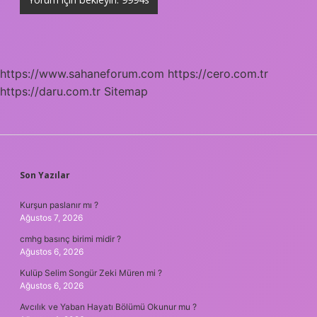
https://www.sahaneforum.com
https://cero.com.tr
https://daru.com.tr
Sitemap
SIDEBAR
Son Yazılar
Kurşun paslanır mı ?
Ağustos 7, 2026
cmhg basınç birimi midir ?
Ağustos 6, 2026
Kulüp Selim Songür Zeki Müren mi ?
Ağustos 6, 2026
Avcılık ve Yaban Hayatı Bölümü Okunur mu ?