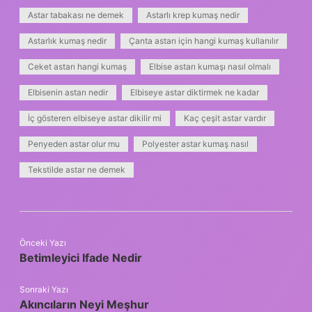
Astar tabakası ne demek
Astarlı krep kumaş nedir
Astarlık kumaş nedir
Çanta astarı için hangi kumaş kullanılır
Ceket astarı hangi kumaş
Elbise astarı kumaşı nasıl olmalı
Elbisenin astarı nedir
Elbiseye astar diktirmek ne kadar
İç gösteren elbiseye astar dikilir mi
Kaç çeşit astar vardır
Penyeden astar olur mu
Polyester astar kumaş nasıl
Tekstilde astar ne demek
Önceki Yazı
Betimleyici Ifade Nedir
Sonraki Yazı
Akıncıların Neyi Meşhur