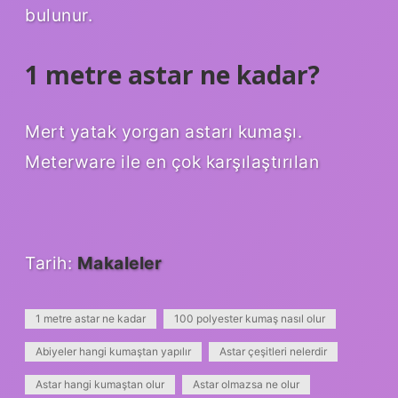
bulunur.
1 metre astar ne kadar?
Mert yatak yorgan astarı kumaşı.
Meterware ile en çok karşılaştırılan
Tarih:
Makaleler
1 metre astar ne kadar
100 polyester kumaş nasıl olur
Abiyeler hangi kumaştan yapılır
Astar çeşitleri nelerdir
Astar hangi kumaştan olur
Astar olmazsa ne olur