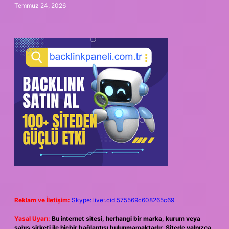
Temmuz 24, 2026
Reklam ve İletişim:
Skype: live:.cid.575569c608265c69
Yasal Uyarı:
Bu internet sitesi, herhangi bir marka, kurum veya
şahıs şirketi ile hiçbir bağlantısı bulunmamaktadır. Sitede yalnızca