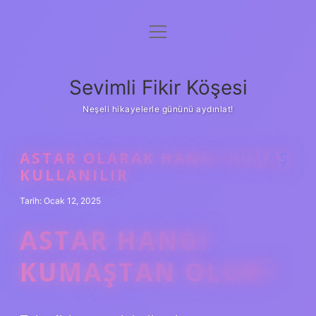
menüyü
Anasayfa
aç
Gizlilik Politikası
Sevimli Fikir Köşesi
Yasal Uyarı
Neşeli hikayelerle gününü aydınlat!
Hakkımızda
ASTAR OLARAK HANGI KUMAŞ
KULLANILIR
Tarih: Ocak 12, 2025
ASTAR HANGI
KUMAŞTAN OLUR?