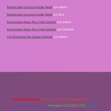
Bulmacada Sonsuza Kadar Nedir
için
admin
Bulmacada Sonsuza Kadar Nedir
için
Buz
Konuşmamı Nasıl Akıcı Hale Getirilir
için
admin
Konuşmamı Nasıl Akıcı Hale Getirilir
için
Göktürk
Çin Ekonomisi Ne Zaman Başladı
için
admin
.org
Reklam ve İletişim:
E-mail:
backlinkpaneli@gmail.com
Teams:
forumhizmeti@gmail.com
Whatsapp: 0262 606 0 726
Telegram: