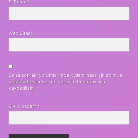
E-Posta*
Web Sitesi
Daha sonraki yorumlarımda kullanılması için adım, e-
posta adresim ve site adresim bu tarayıcıya
kaydedilsin.
6 + 2 kaçtır?
*