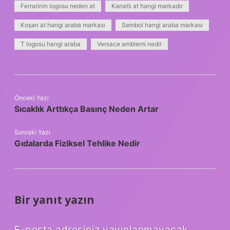
Ferrarinin logosu neden at
Kanatlı at hangi markadır
Koşan at hangi araba markası
Sembol hangi araba markası
T logosu hangi araba
Versace amblemi nedir
Önceki Yazı
Sıcaklık Arttıkça Basınç Neden Artar
Sonraki Yazı
Gıdalarda Fiziksel Tehlike Nedir
Bir yanıt yazın
E-posta adresiniz yayınlanmayacak.