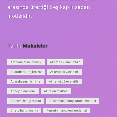
arasında ürettiği beş kapılı sedan
modelidir.
Tarih:
Makaleler
Arabada at ne demek
At arabası araç mıdır
At arabası kaç km hız
At arabası yasak mı
At arabasının ismi ne
At hangi ülkeye aittir
At neyin amblemi
At neyin markası
At resmi hangi marka
At sembolü hangi araba markası
Chery hangi marka
Ferrarinin amblemi neden at