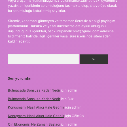
veya araştırma yükümlülüğümüz bulunmamaktadır. Ancak, üyelerimiz
yazdıkları içeriklerin sorumluluğunu taşımakta olup, siteye üye olarak
bu sorumluluğu kabul etmiş sayılırlar.
Sitemiz, kar amacı gütmeyen ve tamamen ücretsiz bir bilgi paylaşım
platformudur. Hukuka ve yasal düzenlemelere aykırı olduğunu
düşündüğünüz içerikleri,
backlinkpanelicomtr@gmail.com
adresine
bildirmeniz halinde, ilgili içerikler yasal süre içerisinde sitemizden
kaldırılacaktır.
Arama
Son yorumlar
Bulmacada Sonsuza Kadar Nedir
için
admin
Bulmacada Sonsuza Kadar Nedir
için
Buz
Konuşmamı Nasıl Akıcı Hale Getirilir
için
admin
Konuşmamı Nasıl Akıcı Hale Getirilir
için
Göktürk
Çin Ekonomisi Ne Zaman Başladı
için
admin