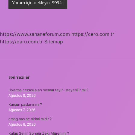
https://www.sahaneforum.com
https://cero.com.tr
https://daru.com.tr
Sitemap
SIDEBAR
Son Yazılar
Uyarma cezası alan memur tayin isteyebilir mi ?
Ağustos 8, 2026
Kurşun paslanır mı ?
Ağustos 7, 2026
cmhg basınç birimi midir ?
Ağustos 6, 2026
Kulüp Selim Songür Zeki Müren mi ?