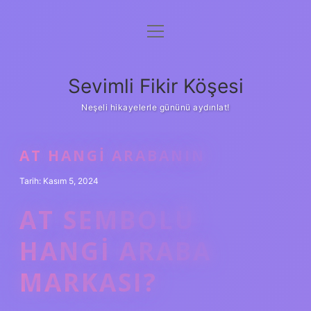
menüyü
Anasayfa
aç
Gizlilik Politikası
Sevimli Fikir Köşesi
Yasal Uyarı
Neşeli hikayelerle gününü aydınlat!
Hakkımızda
AT HANGI ARABANIN
Tarih: Kasım 5, 2024
AT SEMBOLÜ
HANGI ARABA
MARKASI?