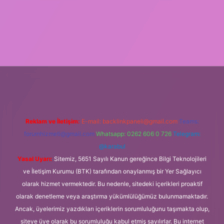
g
Reklam ve İletişim:
E-mail:
backlinkpaneli@gmail.com
Teams:
forumhizmeti@gmail.com
Whatsapp: 0262 606 0 726
Telegram:
@karabul
Yasal Uyarı:
Sitemiz, 5651 Sayılı Kanun gereğince Bilgi Teknolojileri
ve İletişim Kurumu (BTK) tarafından onaylanmış bir Yer Sağlayıcı
olarak hizmet vermektedir. Bu nedenle, sitedeki içerikleri proaktif
olarak denetleme veya araştırma yükümlülüğümüz bulunmamaktadır.
Ancak, üyelerimiz yazdıkları içeriklerin sorumluluğunu taşımakta olup,
siteye üye olarak bu sorumluluğu kabul etmiş sayılırlar. Bu internet