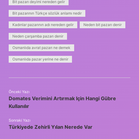
Bit pazarı deyimi nereden gelir
Bit pazarının Türkçe sözlük anlamı nedir
Kadınlar pazarının adı nereden gelir
Neden bit pazarı denir
Neden çarşamba pazarı denir
Osmanlıda avrat pazarı ne demek
Osmanlıda pazar yerine ne denir
Önceki Yazı
Domates Verimini Artırmak Için Hangi Gübre
Kullanılır
Sonraki Yazı
Türkiyede Zehirli Yılan Nerede Var