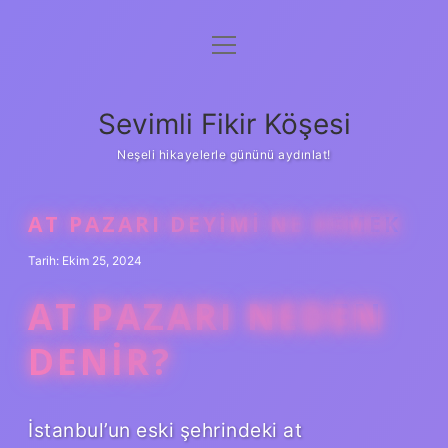
menüyü
Anasayfa
aç
Gizlilik Politikası
Sevimli Fikir Köşesi
Yasal Uyarı
Neşeli hikayelerle gününü aydınlat!
Hakkımızda
AT PAZARI DEYIMI NE DEMEK
Tarih: Ekim 25, 2024
AT PAZARI NEDEN
DENIR?
İstanbul’un eski şehrindeki at