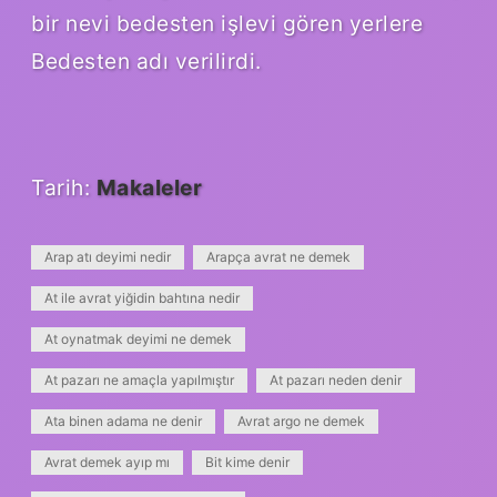
bir nevi bedesten işlevi gören yerlere
Bedesten adı verilirdi.
Tarih:
Makaleler
Arap atı deyimi nedir
Arapça avrat ne demek
At ile avrat yiğidin bahtına nedir
At oynatmak deyimi ne demek
At pazarı ne amaçla yapılmıştır
At pazarı neden denir
Ata binen adama ne denir
Avrat argo ne demek
Avrat demek ayıp mı
Bit kime denir