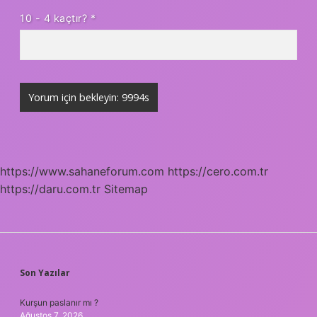
10 - 4 kaçtır?
*
https://www.sahaneforum.com
https://cero.com.tr
https://daru.com.tr
Sitemap
SIDEBAR
Son Yazılar
Kurşun paslanır mı ?
Ağustos 7, 2026