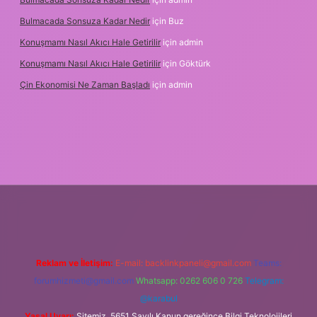
Bulmacada Sonsuza Kadar Nedir
için
Buz
Konuşmamı Nasıl Akıcı Hale Getirilir
için
admin
Konuşmamı Nasıl Akıcı Hale Getirilir
için
Göktürk
Çin Ekonomisi Ne Zaman Başladı
için
admin
ci.org
Reklam ve İletişim:
E-mail:
backlinkpaneli@gmail.com
Teams:
forumhizmeti@gmail.com
Whatsapp: 0262 606 0 726
Telegram:
@karabul
Yasal Uyarı:
Sitemiz, 5651 Sayılı Kanun gereğince Bilgi Teknolojileri