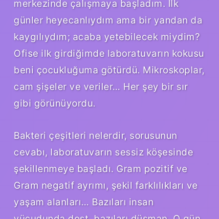
merkezinde çalışmaya başladım. İlk
günler heyecanlıydım ama bir yandan da
kaygılıydım; acaba yetebilecek miydim?
Ofise ilk girdiğimde laboratuvarın kokusu
beni çocukluğuma götürdü. Mikroskoplar,
cam şişeler ve veriler… Her şey bir sır
gibi görünüyordu.
Bakteri çeşitleri nelerdir, sorusunun
cevabı, laboratuvarın sessiz köşesinde
şekillenmeye başladı. Gram pozitif ve
Gram negatif ayrımı, şekil farklılıkları ve
yaşam alanları… Bazıları insan
vücudunda dost, bazıları düşman. O gün,