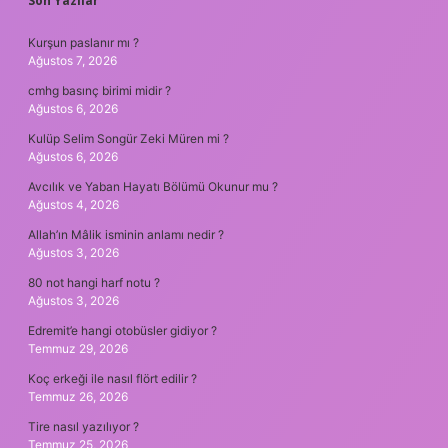
SIDEBAR
Son Yazılar
Kurşun paslanır mı ?
Ağustos 7, 2026
cmhg basınç birimi midir ?
Ağustos 6, 2026
Kulüp Selim Songür Zeki Müren mi ?
Ağustos 6, 2026
Avcılık ve Yaban Hayatı Bölümü Okunur mu ?
Ağustos 4, 2026
Allah’ın Mâlik isminin anlamı nedir ?
Ağustos 3, 2026
80 not hangi harf notu ?
Ağustos 3, 2026
Edremit’e hangi otobüsler gidiyor ?
Temmuz 29, 2026
Koç erkeği ile nasıl flört edilir ?
Temmuz 26, 2026
Tire nasıl yazılıyor ?
Temmuz 25, 2026