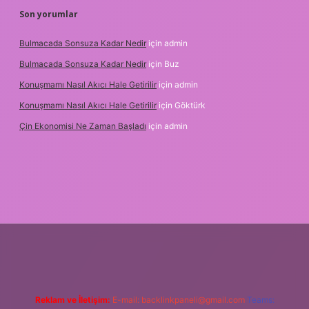
Son yorumlar
Bulmacada Sonsuza Kadar Nedir
için
admin
Bulmacada Sonsuza Kadar Nedir
için
Buz
Konuşmamı Nasıl Akıcı Hale Getirilir
için
admin
Konuşmamı Nasıl Akıcı Hale Getirilir
için
Göktürk
Çin Ekonomisi Ne Zaman Başladı
için
admin
org
Reklam ve İletişim:
E-mail:
backlinkpaneli@gmail.com
Teams: