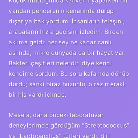
Küçük mutfağımda kahvemi yaparken bir
yandan pencerenin kenarında durup
dışarıya bakıyordum. İnsanların telaşını,
arabaların hızla geçişini izledim. Birden
aklıma geldi: her şey ne kadar canlı
aslında, mikro dünyada da bir hayat var.
Bakteri çeşitleri nelerdir, diye kendi
kendime sordum. Bu soru kafamda dönüp
durdu; sanki biraz hüzünlü, biraz meraklı
bir his vardı içimde.
Mesela, daha önceki laboratuvar
deneylerimde gördüğüm “Streptococcus”
ve “Lactobacillus” türleri vardı. Biri