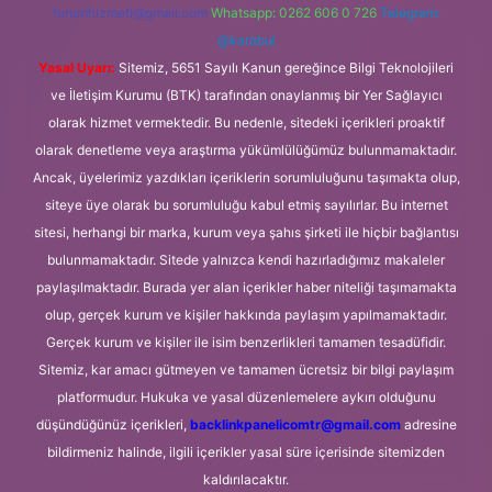
forumhizmeti@gmail.com
Whatsapp: 0262 606 0 726
Telegram:
@karabul
Yasal Uyarı:
Sitemiz, 5651 Sayılı Kanun gereğince Bilgi Teknolojileri
ve İletişim Kurumu (BTK) tarafından onaylanmış bir Yer Sağlayıcı
olarak hizmet vermektedir. Bu nedenle, sitedeki içerikleri proaktif
olarak denetleme veya araştırma yükümlülüğümüz bulunmamaktadır.
Ancak, üyelerimiz yazdıkları içeriklerin sorumluluğunu taşımakta olup,
siteye üye olarak bu sorumluluğu kabul etmiş sayılırlar. Bu internet
sitesi, herhangi bir marka, kurum veya şahıs şirketi ile hiçbir bağlantısı
bulunmamaktadır. Sitede yalnızca kendi hazırladığımız makaleler
paylaşılmaktadır. Burada yer alan içerikler haber niteliği taşımamakta
olup, gerçek kurum ve kişiler hakkında paylaşım yapılmamaktadır.
Gerçek kurum ve kişiler ile isim benzerlikleri tamamen tesadüfidir.
Sitemiz, kar amacı gütmeyen ve tamamen ücretsiz bir bilgi paylaşım
platformudur. Hukuka ve yasal düzenlemelere aykırı olduğunu
düşündüğünüz içerikleri,
backlinkpanelicomtr@gmail.com
adresine
bildirmeniz halinde, ilgili içerikler yasal süre içerisinde sitemizden
kaldırılacaktır.