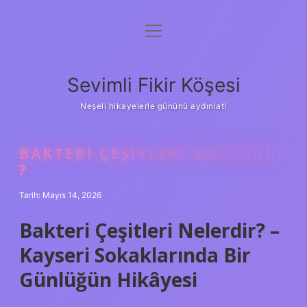
menüyü
Anasayfa
aç
Gizlilik Politikası
Sevimli Fikir Köşesi
Yasal Uyarı
Neşeli hikayelerle gününü aydınlat!
Hakkımızda
BAKTERI ÇEŞITLERI NELERDIR
?
Tarih: Mayıs 14, 2026
Bakteri Çeşitleri Nelerdir? –
Kayseri Sokaklarında Bir
Günlüğün Hikâyesi