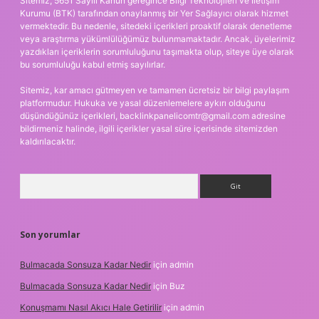
Sitemiz, 5651 Sayılı Kanun gereğince Bilgi Teknolojileri ve İletişim
Kurumu (BTK) tarafından onaylanmış bir Yer Sağlayıcı olarak hizmet
vermektedir. Bu nedenle, sitedeki içerikleri proaktif olarak denetleme
veya araştırma yükümlülüğümüz bulunmamaktadır. Ancak, üyelerimiz
yazdıkları içeriklerin sorumluluğunu taşımakta olup, siteye üye olarak
bu sorumluluğu kabul etmiş sayılırlar.
Sitemiz, kar amacı gütmeyen ve tamamen ücretsiz bir bilgi paylaşım
platformudur. Hukuka ve yasal düzenlemelere aykırı olduğunu
düşündüğünüz içerikleri,
backlinkpanelicomtr@gmail.com
adresine
bildirmeniz halinde, ilgili içerikler yasal süre içerisinde sitemizden
kaldırılacaktır.
Arama
Son yorumlar
Bulmacada Sonsuza Kadar Nedir
için
admin
Bulmacada Sonsuza Kadar Nedir
için
Buz
Konuşmamı Nasıl Akıcı Hale Getirilir
için
admin