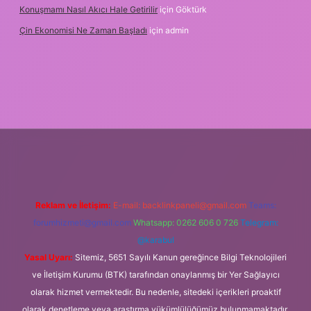
Konuşmamı Nasıl Akıcı Hale Getirilir
için
Göktürk
Çin Ekonomisi Ne Zaman Başladı
için
admin
betci.org
Reklam ve İletişim:
E-mail:
backlinkpaneli@gmail.com
Teams:
forumhizmeti@gmail.com
Whatsapp: 0262 606 0 726
Telegram:
@karabul
Yasal Uyarı:
Sitemiz, 5651 Sayılı Kanun gereğince Bilgi Teknolojileri
ve İletişim Kurumu (BTK) tarafından onaylanmış bir Yer Sağlayıcı
olarak hizmet vermektedir. Bu nedenle, sitedeki içerikleri proaktif
olarak denetleme veya araştırma yükümlülüğümüz bulunmamaktadır.