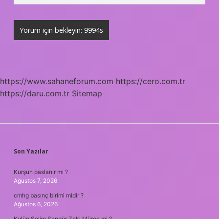
https://www.sahaneforum.com
https://cero.com.tr
https://daru.com.tr
Sitemap
SIDEBAR
Son Yazılar
Kurşun paslanır mı ?
Ağustos 7, 2026
cmhg basınç birimi midir ?
Ağustos 6, 2026
Kulüp Selim Songür Zeki Müren mi ?