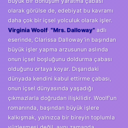
büyük bir dönüşüm yaratma çabası
olarak görülse de, edebiyat bu kavramı
daha çok bir içsel yolculuk olarak işler.
Virginia Woolf
,
“Mrs. Dalloway”
adlı
eserinde, Clarissa Dalloway’in başından
büyük işler yapma arzusunun aslında
onun içsel boşluğunu doldurma çabası
olduğunu ortaya koyar. Dışarıdaki
dünyada kendini kabul ettirme çabası,
onun içsel dünyasında yaşadığı
çıkmazlarla doğrudan ilişkilidir. Woolf’un
romanında, başından büyük işlere
kalkışmak, yalnızca bir bireyin toplumla
yüzleşmesi değil, aynı zamanda