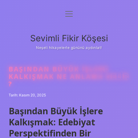
menüyü
Anasayfa
aç
Gizlilik Politikası
Sevimli Fikir Köşesi
Yasal Uyarı
Neşeli hikayelerle gününü aydınlat!
Hakkımızda
BAŞINDAN BÜYÜK IŞLERE
KALKIŞMAK NE ANLAMA GELIR
?
Tarih: Kasım 20, 2025
Başından Büyük İşlere
Kalkışmak: Edebiyat
Perspektifinden Bir