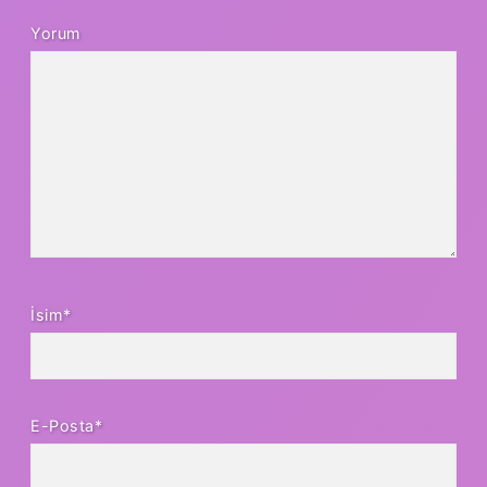
Yorum
İsim*
E-Posta*