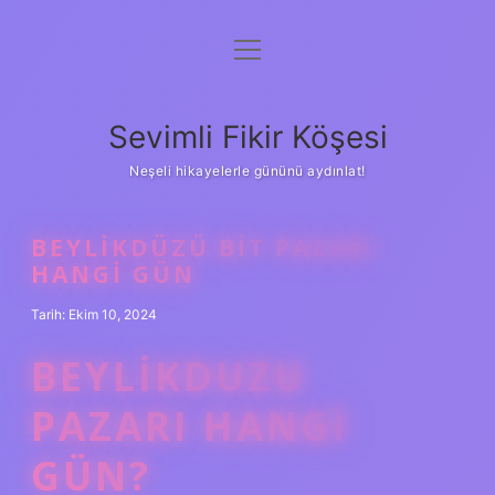
menüyü
Anasayfa
aç
Gizlilik Politikası
Sevimli Fikir Köşesi
Yasal Uyarı
Neşeli hikayelerle gününü aydınlat!
Hakkımızda
BEYLIKDÜZÜ BIT PAZARI
HANGI GÜN
Tarih: Ekim 10, 2024
BEYLIKDUZU
PAZARI HANGI
GÜN?