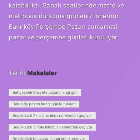
kalabalıktı. Sabah saatlerinde metro ve
metrobüs durağına gitmenizi öneririm.
Bakırköy Perşembe Pazarı cumartesi,
pazar ve perşembe günleri kuruluyor.
Tarih:
Makaleler
Bahçeşehir Sosyete pazarı hangi gün
Bakırköy pazarı hangi gün kuruluyor
Beylikdüzü 2 nolu minibüs nerelerden geçiyor
Beylikdüzü 3 nolu minibüs nerelerden geçiyor
Beylikdüzü bit pazarı hangi gün kuruluyor