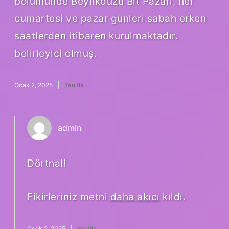
bölümünde Beylikdüzü Bit Pazarı, her
cumartesi ve pazar günleri sabah erken
saatlerden itibaren kurulmaktadır.
belirleyici olmuş.
Ocak 2, 2025
Yanıtla
admin
Dörtnal!
Fikirleriniz metni
daha akıcı
kıldı.
Ocak 2, 2025
Yanıtla