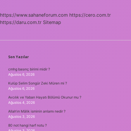
https://www.sahaneforum.com
https://cero.com.tr
https://daru.com.tr
Sitemap
SIDEBAR
Son Yazılar
cmhg basınç birimi midir ?
Ağustos 6, 2026
Kulüp Selim Songür Zeki Müren mi ?
Ağustos 6, 2026
Avcılık ve Yaban Hayatı Bölümü Okunur mu ?
Ağustos 4, 2026
Allah’ın Mâlik isminin anlamı nedir ?
Ağustos 3, 2026
80 not hangi harf notu ?
Ağustos 3, 2026