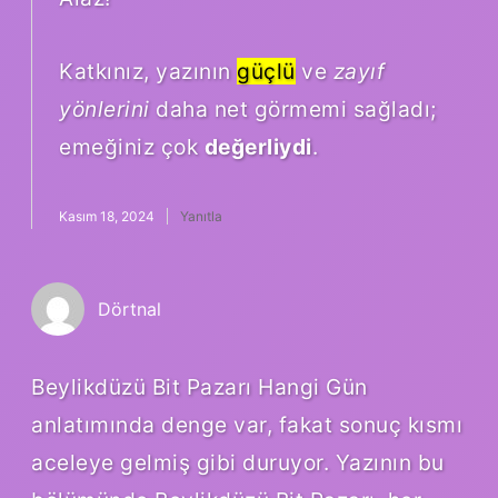
Katkınız, yazının
güçlü
ve
zayıf
yönlerini
daha net görmemi sağladı;
emeğiniz çok
değerliydi
.
Kasım 18, 2024
Yanıtla
Dörtnal
Beylikdüzü Bit Pazarı Hangi Gün
anlatımında denge var, fakat sonuç kısmı
aceleye gelmiş gibi duruyor. Yazının bu