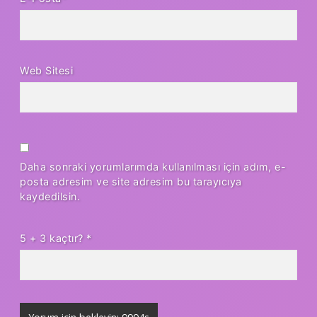
Web Sitesi
Daha sonraki yorumlarımda kullanılması için adım, e-
posta adresim ve site adresim bu tarayıcıya
kaydedilsin.
5 + 3 kaçtır?
*