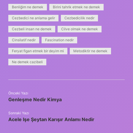
Benliğim ne demek
Birini tahrik etmek ne demek
Cezbedici ne anlama gelir
Cezbedicilik nedir
Cezbeli insan ne demek
Cilve olmak ne demek
Cinsilatif nedir
Fascination nedir
Feryat figan etmek bir deyim mi
Metodiktir ne demek
Ne demek cazibeli
Önceki Yazı
Genleşme Nedir Kimya
Sonraki Yazı
Acele Işe Şeytan Karışır Anlamı Nedir