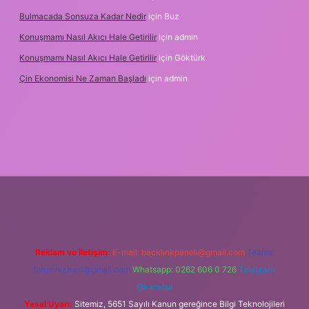
Bulmacada Sonsuza Kadar Nedir
için
Buz
Konuşmamı Nasıl Akıcı Hale Getirilir
için
admin
Konuşmamı Nasıl Akıcı Hale Getirilir
için
Göktürk
Çin Ekonomisi Ne Zaman Başladı
için
admin
org
Reklam ve İletişim:
E-mail:
backlinkpaneli@gmail.com
Teams:
forumhizmeti@gmail.com
Whatsapp: 0262 606 0 726
Telegram:
@karabul
Yasal Uyarı:
Sitemiz, 5651 Sayılı Kanun gereğince Bilgi Teknolojileri