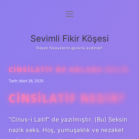
menüyü
Anasayfa
aç
Gizlilik Politikası
Sevimli Fikir Köşesi
Yasal Uyarı
Neşeli hikayelerle gününü aydınlat!
Hakkımızda
CINSILATIF NE ANLAMA GELIR
Tarih: Mart 28, 2025
CINSILATIF NEDIR?
“Cinus-i Latif” de yazılmıştır. (Bu) Seksin
nazik seks. Hoş, yumuşaklık ve nezaket