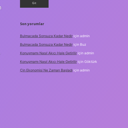
n
Son yorumlar
Bulmacada Sonsuza Kadar Nedir
için
admin
Bulmacada Sonsuza Kadar Nedir
için
Buz
Konuşmamı Nasıl Akıcı Hale Getirilir
için
admin
r
Konuşmamı Nasıl Akıcı Hale Getirilir
için
Göktürk
Çin Ekonomisi Ne Zaman Başladı
için
admin