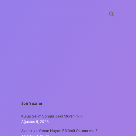
i
SIDEBAR
Son Yazılar
betci.org
Kulüp Selim Songür Zeki Müren mi ?
Ağustos 6, 2026
Avcılık ve Yaban Hayatı Bölümü Okunur mu ?