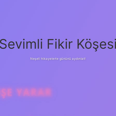
Sevimli Fikir Köşes
Neşeli hikayelerle gününü aydınlat!
IŞE YARAR