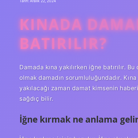
Tarih: Aralık 22, 2024
KINADA DAMA
BATIRILIR?
Damada kına yakılırken iğne batırılır. B
olmak damadın sorumluluğundadır. Kına g
yakılacağı zaman damat kimsenin haberi 
sağdıç bilir.
İğne kırmak ne anlama geli