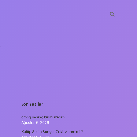
i
SIDEBAR
Son Yazılar
betci.org
cmhg basınç birimi midir ?
Ağustos 6, 2026
Kulüp Selim Songür Zeki Müren mi ?