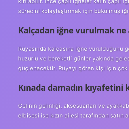
kırılabilir. İnce çaplı iğneler kalın çaplı 
sürecini kolaylaştırmak için bükülmüş iğn
Kalçadan iğne vurulmak ne 
Rüyasında kalçasına iğne vurulduğunu gör
huzurlu ve bereketli günler yakında gelec
güçlenecektir. Rüyayı gören kişi için çok 
Kınada damadın kıyafetini k
Gelinin gelinliği, aksesuarları ve ayakka
elbisesi ise kızın ailesi tarafından satın al