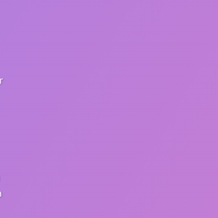
r
ğ
a