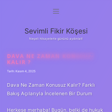
menüyü
Anasayfa
aç
Gizlilik Politikası
Sevimli Fikir Köşesi
Yasal Uyarı
Neşeli hikayelerle gününü aydınlat!
Hakkımızda
DAVA NE ZAMAN KONUSUZ
KALIR ?
Tarih: Kasım 4, 2025
Dava Ne Zaman Konusuz Kalır? Farklı
Bakış Açılarıyla İncelenen Bir Durum
Herkese merhaba! Bugün, belki de hukuk