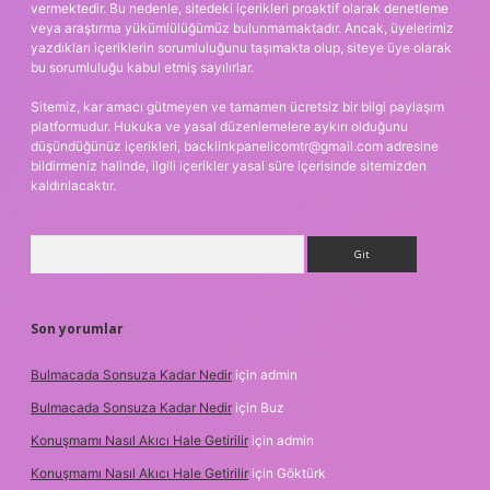
vermektedir. Bu nedenle, sitedeki içerikleri proaktif olarak denetleme
veya araştırma yükümlülüğümüz bulunmamaktadır. Ancak, üyelerimiz
yazdıkları içeriklerin sorumluluğunu taşımakta olup, siteye üye olarak
bu sorumluluğu kabul etmiş sayılırlar.
Sitemiz, kar amacı gütmeyen ve tamamen ücretsiz bir bilgi paylaşım
platformudur. Hukuka ve yasal düzenlemelere aykırı olduğunu
düşündüğünüz içerikleri,
backlinkpanelicomtr@gmail.com
adresine
bildirmeniz halinde, ilgili içerikler yasal süre içerisinde sitemizden
kaldırılacaktır.
Arama
Son yorumlar
Bulmacada Sonsuza Kadar Nedir
için
admin
Bulmacada Sonsuza Kadar Nedir
için
Buz
Konuşmamı Nasıl Akıcı Hale Getirilir
için
admin
Konuşmamı Nasıl Akıcı Hale Getirilir
için
Göktürk