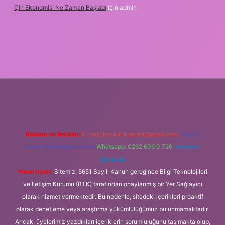
Çin Ekonomisi Ne Zaman Başladı
için
admin
etci.org
Reklam ve İletişim:
E-mail:
backlinkpaneli@gmail.com
Teams:
forumhizmeti@gmail.com
Whatsapp: 0262 606 0 726
Telegram:
@karabul
Yasal Uyarı:
Sitemiz, 5651 Sayılı Kanun gereğince Bilgi Teknolojileri
ve İletişim Kurumu (BTK) tarafından onaylanmış bir Yer Sağlayıcı
olarak hizmet vermektedir. Bu nedenle, sitedeki içerikleri proaktif
olarak denetleme veya araştırma yükümlülüğümüz bulunmamaktadır.
Ancak, üyelerimiz yazdıkları içeriklerin sorumluluğunu taşımakta olup,