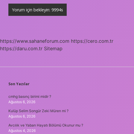
https://www.sahaneforum.com
https://cero.com.tr
https://daru.com.tr
Sitemap
SIDEBAR
Son Yazılar
cmhg basınç birimi midir ?
Ağustos 6, 2026
Kulüp Selim Songür Zeki Müren mi ?
Ağustos 6, 2026
Avcılık ve Yaban Hayatı Bölümü Okunur mu ?
Ağustos 4, 2026