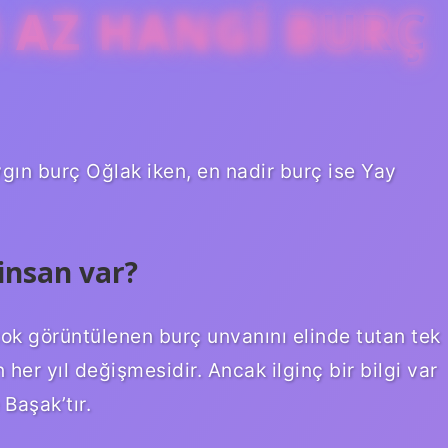
N AZ HANGI BURÇ
ygın burç Oğlak iken, en nadir burç ise Yay
insan var?
ok görüntülenen burç unvanını elinde tutan tek
 her yıl değişmesidir. Ancak ilginç bir bilgi var
Başak’tır.