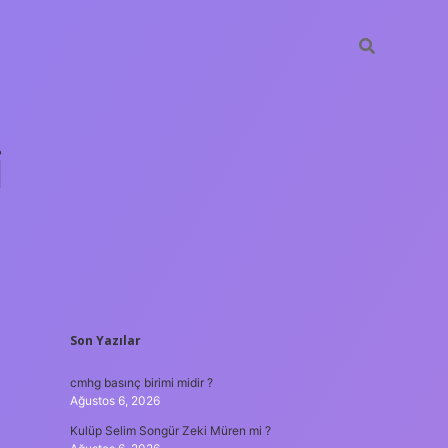
i
SIDEBAR
Son Yazılar
betci.org
cmhg basınç birimi midir ?
Ağustos 6, 2026
Kulüp Selim Songür Zeki Müren mi ?