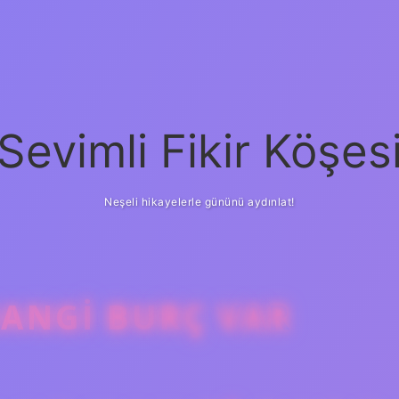
Sevimli Fikir Köşes
Neşeli hikayelerle gününü aydınlat!
ANGI BURÇ VAR