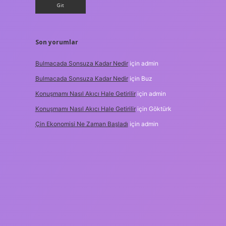
Son yorumlar
Bulmacada Sonsuza Kadar Nedir
için
admin
Bulmacada Sonsuza Kadar Nedir
için
Buz
Konuşmamı Nasıl Akıcı Hale Getirilir
için
admin
Konuşmamı Nasıl Akıcı Hale Getirilir
için
Göktürk
Çin Ekonomisi Ne Zaman Başladı
için
admin