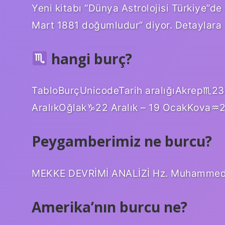
Yeni kitabı “Dünya Astrolojisi Türkiye”de
Mart 1881 doğumludur” diyor. Detaylara b
hangi burç?
TabloBurçUnicodeTarih aralığıAkrep♏︎23
AralıkOğlak♑︎22 Aralık – 19 OcakKova♒︎
Peygamberimiz ne burcu?
MEKKE DEVRİMİ ANALİZİ Hz. Muhammed’in
Amerika’nın burcu ne?