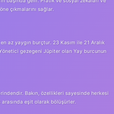
ın başında gelir. Pratik ve sosyal zekaları ve
a öne çıkmalarını sağlar.
n az yaygın burçtur. 23 Kasım ile 21 Aralık
 Yönetici gezegeni Jüpiter olan Yay burcunun
rindendir. Bakın, özellikleri sayesinde herkesi
s arasında eşit olarak bölüşürler.