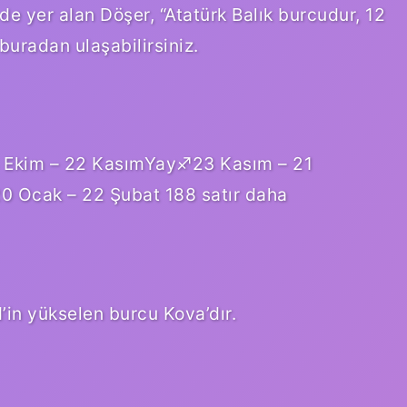
 de yer alan Döşer, “Atatürk Balık burcudur, 12
uradan ulaşabilirsiniz.
 Ekim – 22 KasımYay♐︎23 Kasım – 21
20 Ocak – 22 Şubat 188 satır daha
 yükselen burcu Kova’dır.