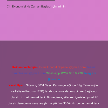
Çin Ekonomisi Ne Zaman Başladı
için
admin
org
Reklam ve İletişim:
E-mail:
backlinkpaneli@gmail.com
Teams:
forumhizmeti@gmail.com
Whatsapp: 0262 606 0 726
Telegram:
@karabul
Yasal Uyarı:
Sitemiz, 5651 Sayılı Kanun gereğince Bilgi Teknolojileri
ve İletişim Kurumu (BTK) tarafından onaylanmış bir Yer Sağlayıcı
olarak hizmet vermektedir. Bu nedenle, sitedeki içerikleri proaktif
olarak denetleme veya araştırma yükümlülüğümüz bulunmamaktadır.