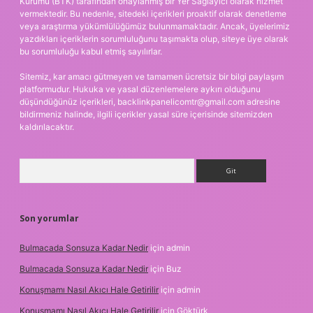
Kurumu (BTK) tarafından onaylanmış bir Yer Sağlayıcı olarak hizmet
vermektedir. Bu nedenle, sitedeki içerikleri proaktif olarak denetleme
veya araştırma yükümlülüğümüz bulunmamaktadır. Ancak, üyelerimiz
yazdıkları içeriklerin sorumluluğunu taşımakta olup, siteye üye olarak
bu sorumluluğu kabul etmiş sayılırlar.
Sitemiz, kar amacı gütmeyen ve tamamen ücretsiz bir bilgi paylaşım
platformudur. Hukuka ve yasal düzenlemelere aykırı olduğunu
düşündüğünüz içerikleri,
backlinkpanelicomtr@gmail.com
adresine
bildirmeniz halinde, ilgili içerikler yasal süre içerisinde sitemizden
kaldırılacaktır.
Arama
Son yorumlar
Bulmacada Sonsuza Kadar Nedir
için
admin
Bulmacada Sonsuza Kadar Nedir
için
Buz
Konuşmamı Nasıl Akıcı Hale Getirilir
için
admin
Konuşmamı Nasıl Akıcı Hale Getirilir
için
Göktürk