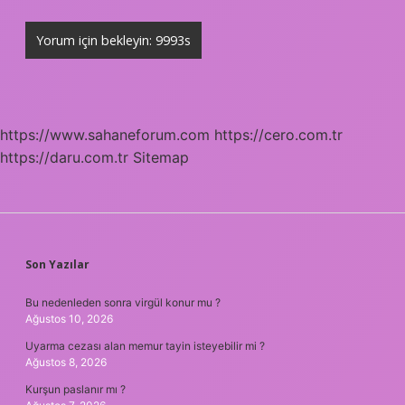
https://www.sahaneforum.com
https://cero.com.tr
https://daru.com.tr
Sitemap
SIDEBAR
Son Yazılar
Bu nedenleden sonra virgül konur mu ?
Ağustos 10, 2026
Uyarma cezası alan memur tayin isteyebilir mi ?
Ağustos 8, 2026
Kurşun paslanır mı ?