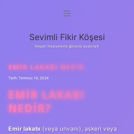
menüyü
Anasayfa
aç
Gizlilik Politikası
Sevimli Fikir Köşesi
Yasal Uyarı
Neşeli hikayelerle gününü aydınlat!
Hakkımızda
EMIR LAKABI NEDIR
Tarih: Temmuz 14, 2024
EMIR LAKABI
NEDIR?
Emir lakabı
(veya unvanı), askeri veya