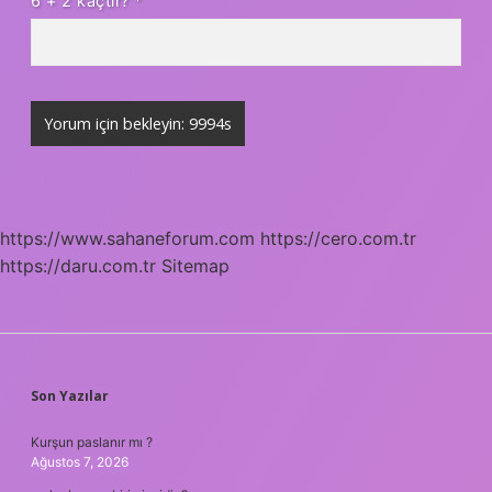
6 + 2 kaçtır?
*
https://www.sahaneforum.com
https://cero.com.tr
https://daru.com.tr
Sitemap
SIDEBAR
Son Yazılar
Kurşun paslanır mı ?
Ağustos 7, 2026