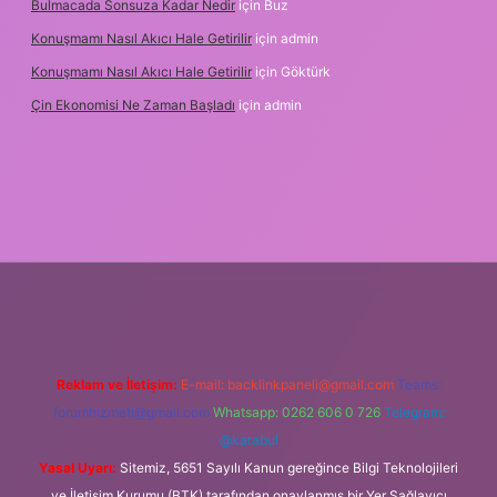
Bulmacada Sonsuza Kadar Nedir
için
Buz
Konuşmamı Nasıl Akıcı Hale Getirilir
için
admin
Konuşmamı Nasıl Akıcı Hale Getirilir
için
Göktürk
Çin Ekonomisi Ne Zaman Başladı
için
admin
g
Reklam ve İletişim:
E-mail:
backlinkpaneli@gmail.com
Teams:
forumhizmeti@gmail.com
Whatsapp: 0262 606 0 726
Telegram:
@karabul
Yasal Uyarı:
Sitemiz, 5651 Sayılı Kanun gereğince Bilgi Teknolojileri
ve İletişim Kurumu (BTK) tarafından onaylanmış bir Yer Sağlayıcı