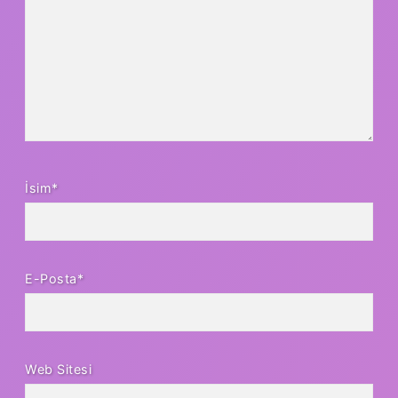
İsim*
E-Posta*
Web Sitesi