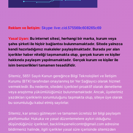
Reklam ve İletişim:
Skype: live:.cid.575569c608265c69
Yasal Uyarı:
Bu internet sitesi, herhangi bir marka, kurum veya
şahıs şirketi ile hiçbir bağlantısı bulunmamaktadır. Sitede yalnızca
kendi hazırladığımız makaleler paylaşılmaktadır. Burada yer alan
içerikler haber niteliği taşımamakta olup, gerçek kurum ve kişiler
hakkında paylaşım yapılmamaktadır. Gerçek kurum ve kişiler ile
isim benzerlikleri tamamen tesadüfidir.
Sitemiz, 5651 Sayılı Kanun gereğince Bilgi Teknolojileri ve İletişim
Kurumu (BTK) tarafından onaylanmış bir Yer Sağlayıcı olarak hizmet
vermektedir. Bu nedenle, sitedeki içerikleri proaktif olarak denetleme
veya araştırma yükümlülüğümüz bulunmamaktadır. Ancak, üyelerimiz
yazdıkları içeriklerin sorumluluğunu taşımakta olup, siteye üye olarak
bu sorumluluğu kabul etmiş sayılırlar.
Sitemiz, kar amacı gütmeyen ve tamamen ücretsiz bir bilgi paylaşım
platformudur. Hukuka ve yasal düzenlemelere aykırı olduğunu
düşündüğünüz içerikleri,
backlinkpanelicomtr@gmail.com
adresine
bildirmeniz halinde, ilgili içerikler yasal süre içerisinde sitemizden