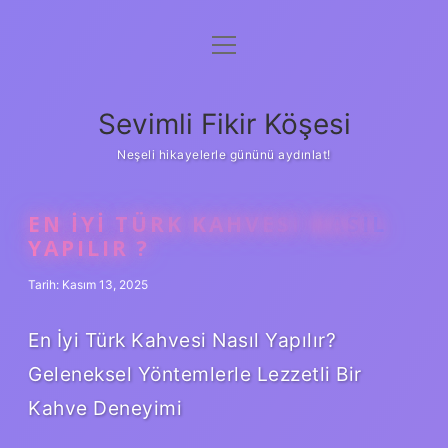
menüyü
Anasayfa
aç
Gizlilik Politikası
Sevimli Fikir Köşesi
Yasal Uyarı
Neşeli hikayelerle gününü aydınlat!
Hakkımızda
EN IYI TÜRK KAHVESI NASIL
YAPILIR ?
Tarih: Kasım 13, 2025
En İyi Türk Kahvesi Nasıl Yapılır?
Geleneksel Yöntemlerle Lezzetli Bir
Kahve Deneyimi